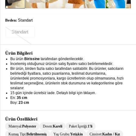
keyboard_arrow_down
Takımlar
Elbise
Beden:
Standart
Alt
keyboard_arrow_down
Standart
Giyim
Dış
keyboard_arrow_down
Giyim
Ürün Bilgileri
Bu ürün
Birissine
tarafından gönderilecektir.
İncelemiş olduğunuz ürünün satış fiyatını satıcı belirlemektedir.
Tesettür
keyboard_arrow_down
Bir ürün, birden fazla satıcı tarafından satılabilir. Bu ürünler, satıcıların
Giyim
belirlediği fiyatlara, satıcı puanlarına, teslimat durumlarına,
ürünlerdeki promosyonlara, kargo ücretlerinin olup olmamasına, hızlı
Büyük
keyboard_arrow_down
teslimat seçeneğine, ürünlerin stok durumuna ve kategorilerine göre
Beden
sıralanır.
15 gün içinde ücretsiz iade. Detaylı bilgi için tıklayın.
En:
35 cm
İç
keyboard_arrow_down
Boy:
23 cm
Giyim
Ürün Özellikleri
Materyal:
Polyester
Desen:
Kareli
Paket İçeriği:
1'li
Kumaş Tipi:
Belirtilmemiş
Yaş Grubu:
Yetişkin
Cinsiyet:
Kadın / Kız