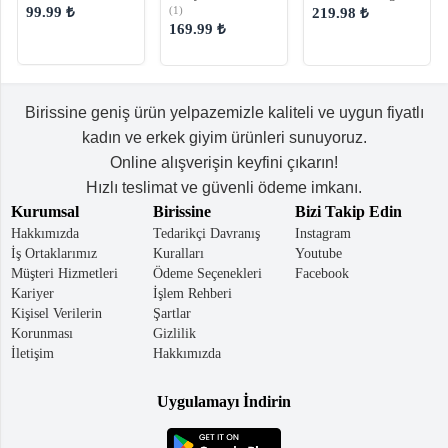
Kadın Çapraz Çanta
Askılı Kadın El ve
Detaylı Kadın
(1)
99.99 ₺
219.98 ₺
Omuz Çantası
Omuz Çantası
169.99 ₺
Birissine geniş ürün yelpazemizle kaliteli ve uygun fiyatlı
kadın ve erkek giyim ürünleri sunuyoruz.
Online alışverişin keyfini çıkarın!
Hızlı teslimat ve güvenli ödeme imkanı.
Kurumsal
Birissine
Bizi Takip Edin
Hakkımızda
Tedarikçi Davranış
Instagram
İş Ortaklarımız
Kuralları
Youtube
Müşteri Hizmetleri
Ödeme Seçenekleri
Facebook
Kariyer
İşlem Rehberi
Kişisel Verilerin
Şartlar
Korunması
Gizlilik
İletişim
Hakkımızda
Uygulamayı İndirin