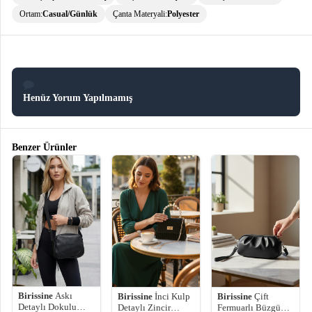
Ortam:
Casual/Günlük
Çanta Materyali:
Polyester
Henüz Yorum Yapılmamış
Benzer Ürünler
Birissine
Askı
Birissine
İnci Kulp
Birissine
Çift
Detaylı Dokulu
Detaylı Zincir
Fermuarlı Büzgü