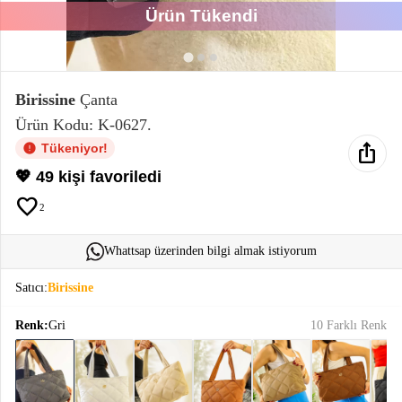
Ürün Tükendi
Elektronik
Bluz &
Tunik
Birissine
Çanta
Ürün Kodu: K-0627.
Büstiyer
ios_share
Tükeniyor!
💖 49 kişi favoriledi
favorite
2
Sweatshirt
Whattsap üzerinden bilgi almak istiyorum
Satıcı:
Birissine
Renk:
Gri
10 Farklı Renk
T-Shirt
Ev
keyboard_arrow_down
Giyim