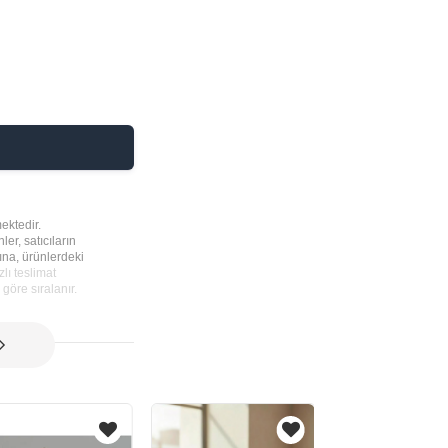
ektedir.
ler, satıcıların
rına, ürünlerdeki
lı teslimat
göre sıralanır.