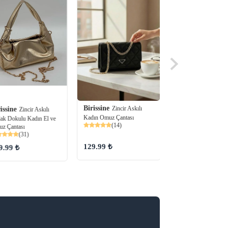
Birissine
Zincir Askılı
issine
Birissine
Zincir Askılı
Kemer De
Kadın Omuz Çantası
lak Dokulu Kadın El ve
Askılı Minimal Kadın
(14)
z Çantası
Omuz Çantası
(31)
(76)
129.99 ₺
9.99 ₺
150.00 ₺