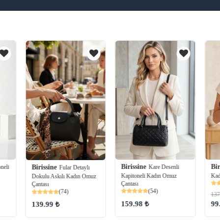
Birissine
Bir
Kare Desenli
neli
Birissine
Fular Detaylı
Kapitoneli Kadın Omuz
Kad
Dokulu Askılı Kadın Omuz
Çantası
Çantası
(54)
(74)
137
159.98 ₺
99
139.99 ₺