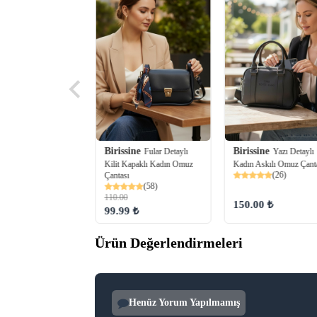
Birissine
ine
Birissine
Fular Detaylı
Ayıcık
Yazı Detaylı
Kilit Kapaklı Kadın Omuz
lıklı Askılı Kadın
Kadın Askılı Omuz Çant
(26)
Çantası
antası
(58)
(6)
110.00
98 ₺
150.00 ₺
99.99 ₺
Ürün Değerlendirmeleri
Henüz Yorum Yapılmamış