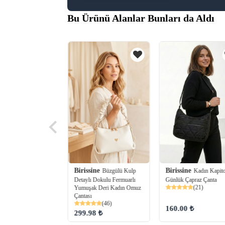
Bu Ürünü Alanlar Bunları da Aldı
Birissine
Birissine
Büzgülü Kulp
Kadın Kapito
ine
Fular Detaylı
Detaylı Dokulu Fermuarlı
Günlük Çapraz Çanta
 Kadın Omuz Shopper
(21)
Yumuşak Deri Kadın Omuz
Çantası
(74)
(46)
160.00 ₺
98 ₺
299.98 ₺