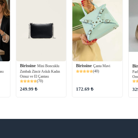
Birissine
Birissine
Bir
Mini Boncuklu
Çanta Mavi
(40)
Zımbalı Zincir Askılı Kadın
ası
Par
Omuz ve El Çantası
Omu
(70)
249.99 ₺
172.69 ₺
32