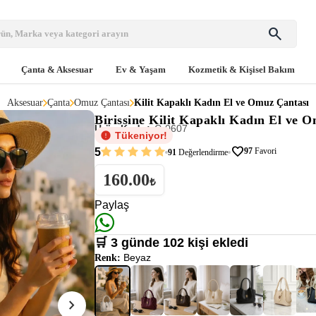
search
Çanta & Aksesuar
Ev & Yaşam
Kozmetik & Kişisel Bakım
Aksesuar
Çanta
Omuz Çantası
Kilit Kapaklı Kadın El ve Omuz Çantası
Birissine
Kilit Kapaklı Kadın El ve O
Ürün Kodu:
C-0607
Tükeniyor!
favorite
5
97
Favori
91
Değerlendirme
160.00
₺
Paylaş
🛒 3 günde 102 kişi ekledi
Beyaz
Renk:
chevron_right