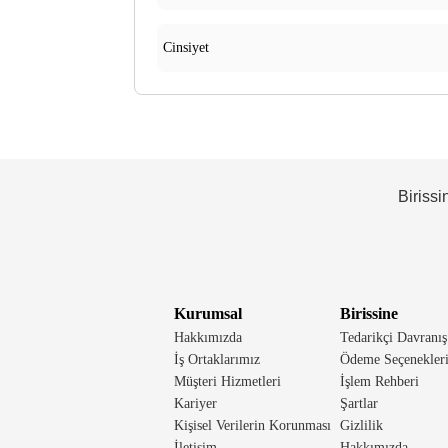
Cinsiyet
Birissi
Kurumsal
Birissine
Hakkımızda
Tedarikçi Davranış
İş Ortaklarımız
Ödeme Seçenekler
Müşteri Hizmetleri
İşlem Rehberi
Kariyer
Şartlar
Kişisel Verilerin Korunması
Gizlilik
İletişim
Hakkımızda