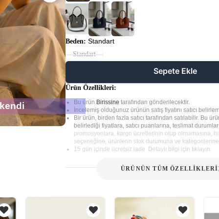
Standart
Beden:
Standart
Sepete Ekle
Ürün Özellikleri:
Bu ürün
Birissine
tarafından gönderilecektir.
kendi
İncelemiş olduğunuz ürünün satış fiyatını satıcı belirlem
Bir ürün, birden fazla satıcı tarafından satılabilir. Bu ürün
belirlediği fiyatlara, satıcı puanlarına, teslimat durumla
promosyonlara, kargo ücretlerinin olup olmamasına, hız
seçeneğine, ürünlerin stok durumuna ve kategorilerine 
15 gün içinde ücretsiz iade. Detaylı bilgi için tıklayın.
ÜRÜNÜN TÜM ÖZELLİKLERİ