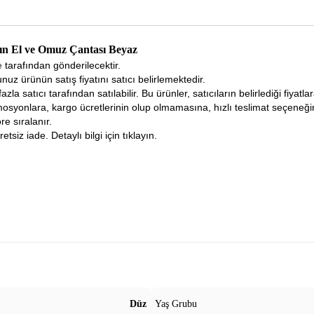
dın El ve Omuz Çantası Beyaz
ne
tarafından gönderilecektir.
nuz ürünün satış fiyatını satıcı belirlemektedir.
fazla satıcı tarafından satılabilir. Bu ürünler, satıcıların belirlediği fiyat
osyonlara, kargo ücretlerinin olup olmamasına, hızlı teslimat seçeneğ
re sıralanır.
tsiz iade. Detaylı bilgi için tıklayın.
Düz
Yaş Grubu