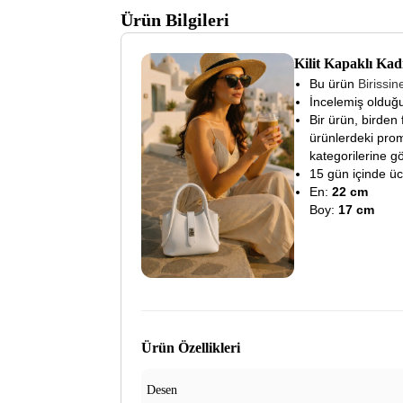
Ürün Bilgileri
Kilit Kapaklı Ka
Bu ürün
Birissi
İncelemiş olduğu
Bir ürün, birden 
ürünlerdeki prom
kategorilerine gö
15 gün içinde ücre
En:
22 cm
Boy:
17 cm
Ürün Özellikleri
Desen