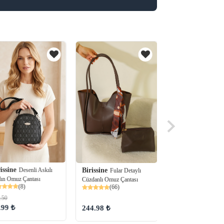
issine
Desenli Askılı
Birissine
Birissine
Fular Det
Fular Detaylı
ın Omuz Çantası
Askılı Kadın El ve 
Cüzdanlı Omuz Çantası
(8)
(66)
Çantası
(82)
.50
.99 ₺
150.00 ₺
244.98 ₺