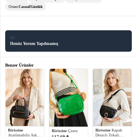
Ortam:
Casual/Günlük
Henüz Yorum Yapılmamış
Benzer Ürünler
Birissine
Birissine
Kapak
Birissine
Çanta
Ayarlanabilir Askılı
Detaylı Tokalı
117.69 ₺