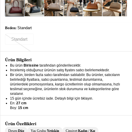
keyboard_arrow_down
Takımlar
Elbise
Beden:
Standart
Alt
keyboard_arrow_down
Giyim
Standart
Dış
keyboard_arrow_down
Giyim
Ürün Bilgileri
Tesettür
keyboard_arrow_down
Bu ürün
Birissine
tarafından gönderilecektir.
Giyim
İncelemiş olduğunuz ürünün satış fiyatını satıcı belirlemektedir.
Bir ürün, birden fazla satıcı tarafından satılabilir. Bu ürünler, satıcıların
Büyük
belirlediği fiyatlara, satıcı puanlarına, teslimat durumlarına,
keyboard_arrow_down
ürünlerdeki promosyonlara, kargo ücretlerinin olup olmamasına, hızlı
Beden
teslimat seçeneğine, ürünlerin stok durumuna ve kategorilerine göre
sıralanır.
İç
keyboard_arrow_down
15 gün içinde ücretsiz iade. Detaylı bilgi için tıklayın.
Giyim
En:
27 cm
Boy:
15 cm
Ürün Özellikleri
Desen:
Düz
Yaş Grubu:
Yetişkin
Cinsiyet:
Kadın / Kız