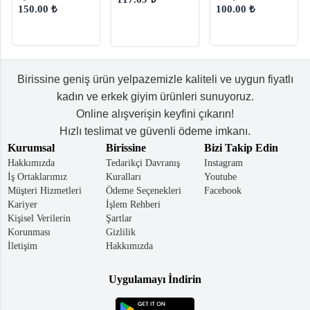
Desenli Kadın El ve
Kadın Omuz
150.00 ₺
100.00 ₺
Omuz Çantası
Çantası
Birissine geniş ürün yelpazemizle kaliteli ve uygun fiyatlı
kadın ve erkek giyim ürünleri sunuyoruz.
Online alışverişin keyfini çıkarın!
Hızlı teslimat ve güvenli ödeme imkanı.
Kurumsal
Birissine
Bizi Takip Edin
Hakkımızda
Tedarikçi Davranış
Instagram
İş Ortaklarımız
Kuralları
Youtube
Müşteri Hizmetleri
Ödeme Seçenekleri
Facebook
Kariyer
İşlem Rehberi
Kişisel Verilerin
Şartlar
Korunması
Gizlilik
İletişim
Hakkımızda
Uygulamayı İndirin