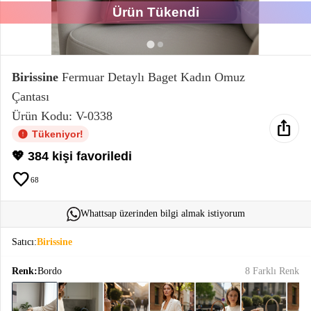
Ürün Tükendi
Elektronik
Bluz &
Tunik
Birissine
Fermuar Detaylı Baget Kadın Omuz
Çantası
Büstiyer
Ürün Kodu: V-0338
ios_share
Tükeniyor!
💖 384 kişi favoriledi
favorite
68
Sweatshirt
Whattsap üzerinden bilgi almak istiyorum
Satıcı:
Birissine
T-Shirt
Renk:
Bordo
8 Farklı Renk
Ev
keyboard_arrow_down
Giyim