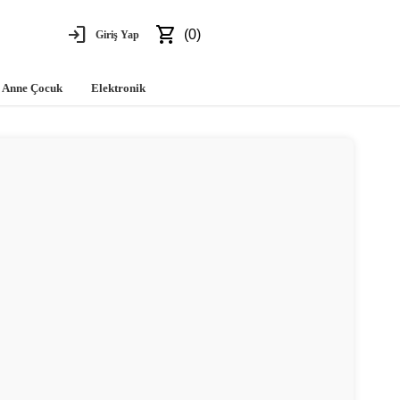
login
shopping_cart
(0)
Giriş Yap
Anne Çocuk
Elektronik