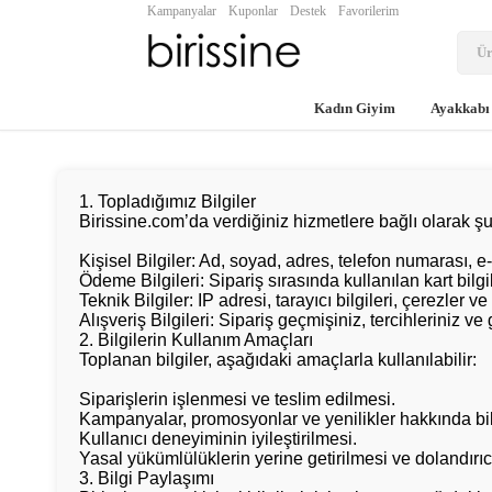
Kampanyalar
Kuponlar
Destek
Favorilerim
Kadın Giyim
Ayakkabı
1. Topladığımız Bilgiler
Birissine.com’da verdiğiniz hizmetlere bağlı olarak şu b
Kişisel Bilgiler: Ad, soyad, adres, telefon numarası, e
Ödeme Bilgileri: Sipariş sırasında kullanılan kart bilgil
Teknik Bilgiler: IP adresi, tarayıcı bilgileri, çerezler ve 
Alışveriş Bilgileri: Sipariş geçmişiniz, tercihleriniz ve g
2. Bilgilerin Kullanım Amaçları
Toplanan bilgiler, aşağıdaki amaçlarla kullanılabilir:
Siparişlerin işlenmesi ve teslim edilmesi.
Kampanyalar, promosyonlar ve yenilikler hakkında bi
Kullanıcı deneyiminin iyileştirilmesi.
Yasal yükümlülüklerin yerine getirilmesi ve dolandırıc
3. Bilgi Paylaşımı