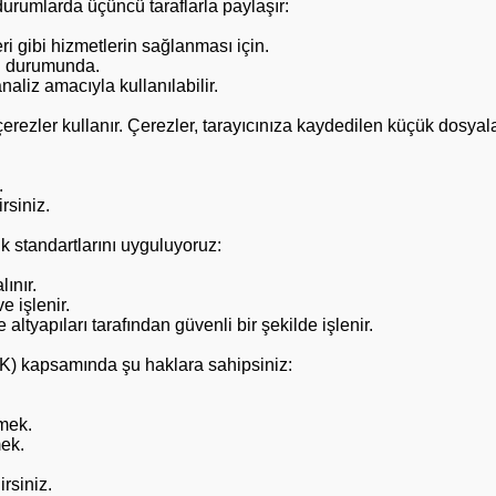
 durumlarda üçüncü taraflarla paylaşır:
ri gibi hizmetlerin sağlanması için.
si durumunda.
naliz amacıyla kullanılabilir.
çerezler kullanır. Çerezler, tarayıcınıza kaydedilen küçük dosyala
.
rsiniz.
ik standartlarını uyguluyoruz:
lınır.
e işlenir.
ltyapıları tarafından güvenli bir şekilde işlenir.
K) kapsamında şu haklara sahipsiniz:
emek.
mek.
rsiniz.