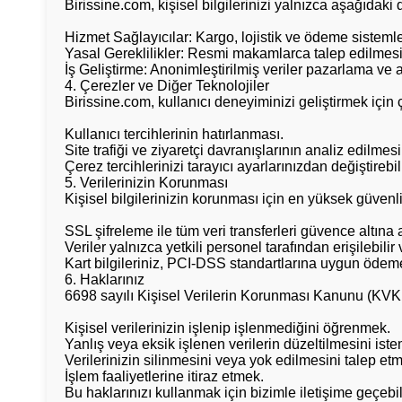
Birissine.com, kişisel bilgilerinizi yalnızca aşağıdaki
Hizmet Sağlayıcılar: Kargo, lojistik ve ödeme sistemle
Yasal Gereklilikler: Resmi makamlarca talep edilme
İş Geliştirme: Anonimleştirilmiş veriler pazarlama ve a
4. Çerezler ve Diğer Teknolojiler
Birissine.com, kullanıcı deneyiminizi geliştirmek için 
Kullanıcı tercihlerinin hatırlanması.
Site trafiği ve ziyaretçi davranışlarının analiz edilmesi
Çerez tercihlerinizi tarayıcı ayarlarınızdan değiştirebili
5. Verilerinizin Korunması
Kişisel bilgilerinizin korunması için en yüksek güvenl
SSL şifreleme ile tüm veri transferleri güvence altına a
Veriler yalnızca yetkili personel tarafından erişilebilir v
Kart bilgileriniz, PCI-DSS standartlarına uygun ödeme a
6. Haklarınız
6698 sayılı Kişisel Verilerin Korunması Kanunu (KVK
Kişisel verilerinizin işlenip işlenmediğini öğrenmek.
Yanlış veya eksik işlenen verilerin düzeltilmesini ist
Verilerinizin silinmesini veya yok edilmesini talep et
İşlem faaliyetlerine itiraz etmek.
Bu haklarınızı kullanmak için bizimle iletişime geçebili