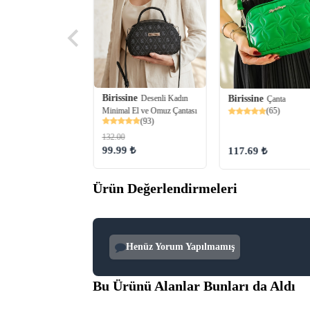
ine
Birissine
Kulp Detaylı
Desenli Kadın
Birissine
Çanta
 Kadın Omuz Çantası
Minimal El ve Omuz Çantası
(65)
(49)
(93)
132.00
00 ₺
99.99 ₺
117.69 ₺
Ürün Değerlendirmeleri
Henüz Yorum Yapılmamış
Bu Ürünü Alanlar Bunları da Aldı