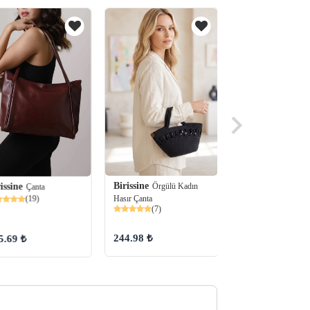
Birissine
Örgülü Kadın
issine
Birissine
Çanta
4 Gözlü P
Hasır Çanta
(19)
Dokulu Kadın Askıl
(7)
Çantası
(71)
244.98 ₺
5.69 ₺
289.99 ₺