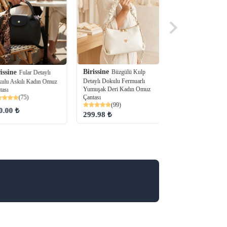
Birissine
Büzgülü Kulp
issine
Birissine
Fular Detaylı
Zincir Ask
Detaylı Dokulu Fermuarlı
ulu Askılı Kadın Omuz
Parlak Dokulu Kadın
Yumuşak Deri Kadın Omuz
tası
Omuz Çantası
Çantası
(75)
(79)
(99)
0.00 ₺
329.99 ₺
299.98 ₺