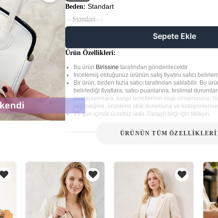
Standart
Beden:
Standart
Sepete Ekle
Ürün Özellikleri:
Bu ürün
Birissine
tarafından gönderilecektir.
İncelemiş olduğunuz ürünün satış fiyatını satıcı belirlem
Bir ürün, birden fazla satıcı tarafından satılabilir. Bu ürün
belirlediği fiyatlara, satıcı puanlarına, teslimat durumla
promosyonlara, kargo ücretlerinin olup olmamasına, hız
kendi
seçeneğine, ürünlerin stok durumuna ve kategorilerine 
15 gün içinde ücretsiz iade. Detaylı bilgi için tıklayın.
ÜRÜNÜN TÜM ÖZELLİKLERİ