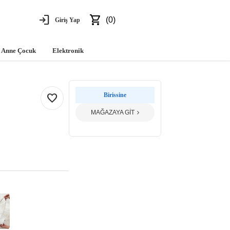
login
shopping_cart
(0)
Giriş Yap
Anne Çocuk
Elektronik
favorite
Birissine
MAĞAZAYA GİT