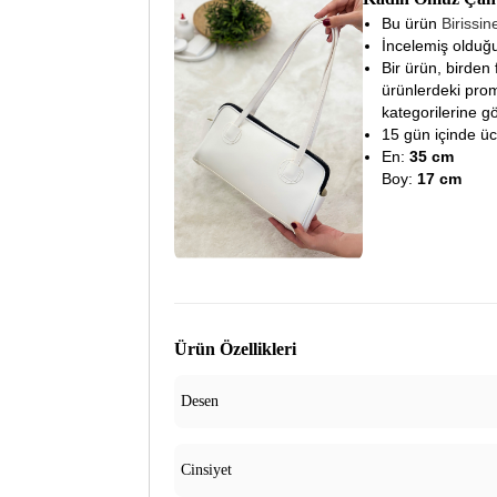
Bu ürün
Birissi
İncelemiş olduğu
Bir ürün, birden 
ürünlerdeki prom
kategorilerine gö
15 gün içinde ücre
En:
35 cm
Boy:
17 cm
Ürün Özellikleri
Desen
Cinsiyet