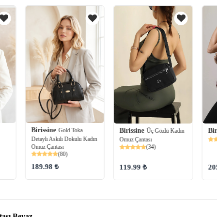
Birissine
Gold Toka
Birissine
Bir
Üç Gözlü Kadın
Detaylı Askılı Dokulu Kadın
Omuz Çantası
Omuz Çantası
(34)
(80)
189.98 ₺
119.99 ₺
20
ası Beyaz