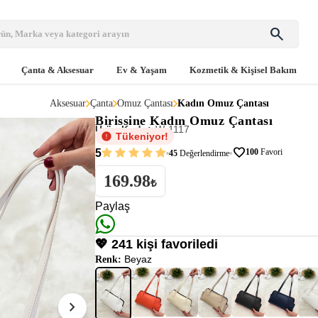
search
Çanta & Aksesuar
Ev & Yaşam
Kozmetik & Kişisel Bakım
Aksesuar
Çanta
Omuz Çantası
Kadın Omuz Çantası
Birissine
Kadın Omuz Çantası
Ürün Kodu:
W-1117
Tükeniyor!
favorite
5
100
Favori
45
Değerlendirme
169.98
₺
Paylaş
💖 241 kişi favoriledi
Beyaz
Renk:
chevron_right