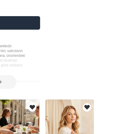
ektedir.
ler, satıcıların
rına, ürünlerdeki
lı teslimat
göre sıralanır.