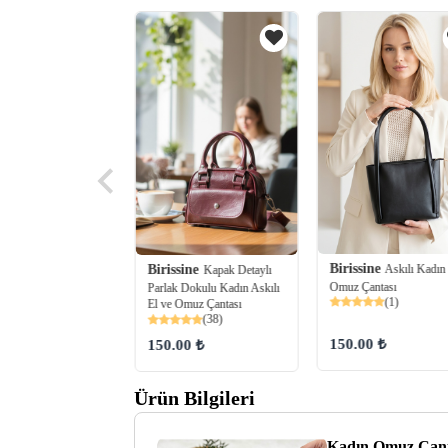
Birissine
Askılı Kadın
ine
Birissine
Askılı Kadın
Kapak Detaylı
Omuz Çantası
 Çanta
Parlak Dokulu Kadın Askılı
(1)
(99)
El ve Omuz Çantası
(38)
150.00 ₺
99 ₺
150.00 ₺
Ürün Bilgileri
Kadın Omuz Çant