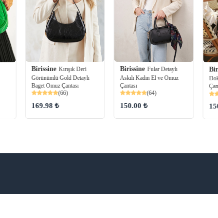
Birissine
Birissine
Kırışık Deri
Fular Detaylı
Bir
Görünümlü Gold Detaylı
Askılı Kadın El ve Omuz
Dok
Baget Omuz Çantası
Çantası
Çan
(66)
(64)
169.98 ₺
150.00 ₺
15