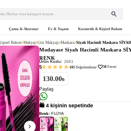
search
Çanta & Aksesuar
Ev & Yaşam
Kozmetik & Kişisel Bakım
işisel Bakım
Makyaj
Göz Makyajı
Maskara
Siyah Hacimli Maskara SİY
Modayase
Siyah Hacimli Maskara S
RENK
Ürün Kodu:
2661
favorite
5
58
Favori
105
Değerlendirme
130.00
₺
Paylaş
🛍️ 4 kişinin sepetinde
FUJYA
Renk:
chevron_right