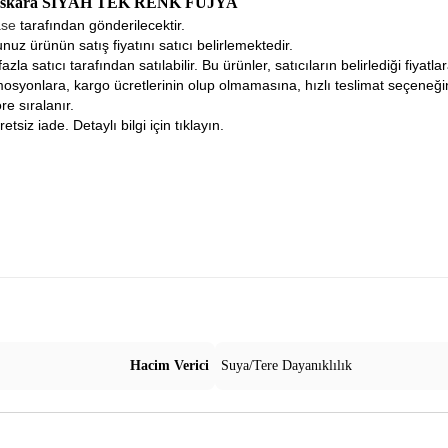
Maskara SİYAH TEK RENK FUJYA
ase
tarafından gönderilecektir.
nuz ürünün satış fiyatını satıcı belirlemektedir.
fazla satıcı tarafından satılabilir. Bu ürünler, satıcıların belirlediği fiyat
osyonlara, kargo ücretlerinin olup olmamasına, hızlı teslimat seçeneğ
re sıralanır.
tsiz iade. Detaylı bilgi için tıklayın.
Hacim Verici
Suya/Tere Dayanıklılık