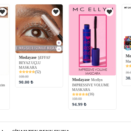
Mo
Modayase
ŞEFFAF
Mas
BEYAZ UÇLU
MASKARA
(52)
36.
108.00
30
Modayase
Mcellyn
90.00 ₺
acim
IMPRESSIVE VOLUME
MASKARA
(16)
108.00
94.99 ₺