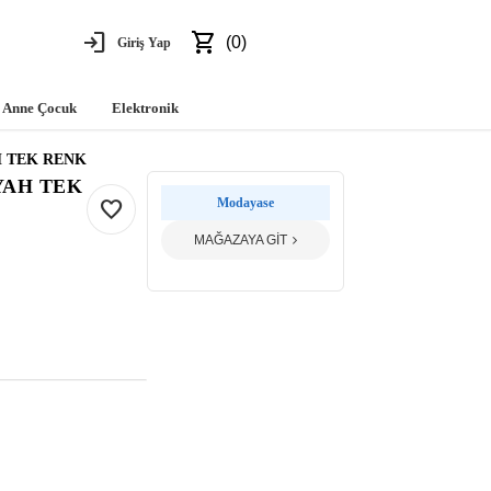
login
shopping_cart
(0)
Giriş Yap
Anne Çocuk
Elektronik
AH TEK RENK
İYAH TEK
favorite
Modayase
MAĞAZAYA GİT