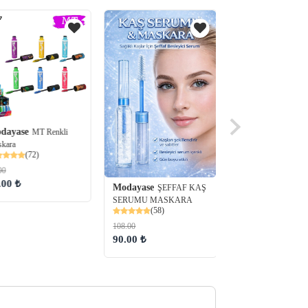
Modayase
LASH
EXTENSION MA
dayase
MT Renkli
(60)
kara
144.00
(72)
120.00 ₺
00
.00 ₺
Modayase
ŞEFFAF KAŞ
SERUMU MASKARA
(58)
108.00
90.00 ₺