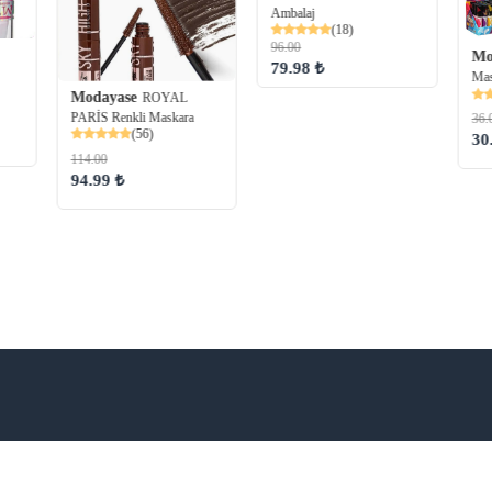
Ambalaj
(18)
96.00
Mo
79.98 ₺
Mas
Modayase
ROYAL
PARİS Renkli Maskara
36.
(56)
30
114.00
94.99 ₺