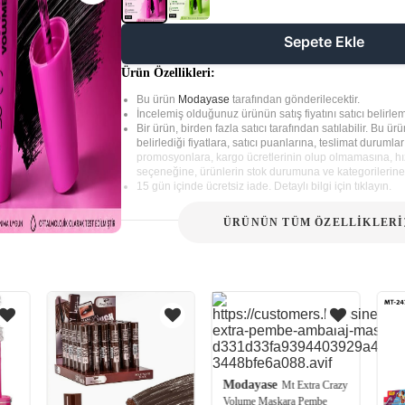
Sepete Ekle
Ürün Özellikleri:
Bu ürün
Modayase
tarafından gönderilecektir.
İncelemiş olduğunuz ürünün satış fiyatını satıcı belirlem
Bir ürün, birden fazla satıcı tarafından satılabilir. Bu ürün
belirlediği fiyatlara, satıcı puanlarına, teslimat durumla
promosyonlara, kargo ücretlerinin olup olmamasına, hız
seçeneğine, ürünlerin stok durumuna ve kategorilerine 
15 gün içinde ücretsiz iade. Detaylı bilgi için tıklayın.
ÜRÜNÜN TÜM ÖZELLİKLERİ
Modayase
Mt Extra Crazy
Volume Maskara Pembe