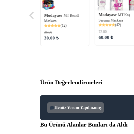
Modayase
MT Kaş
Modayase
MT Renkli
Serumu Maskara
Maskara
(42)
(12)
72.00
36.00
60.00 ₺
30.00 ₺
yase
MUJGAN 2'si
..1 Adettir
ra+Kaş Boyası)
(37)
 ₺
Ürün Değerlendirmeleri
Henüz Yorum Yapılmamış
Bu Ürünü Alanlar Bunları da Aldı