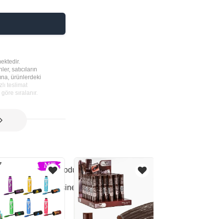
ektedir.
ler, satıcıların
rına, ürünlerdeki
lı teslimat
göre sıralanır.