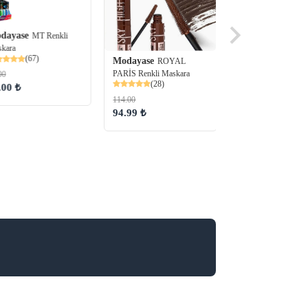
dayase
MT Renkli
kara
(67)
Modayase
ROYAL
PARİS Renkli Maskara
00
(28)
.00 ₺
Modayase
Royal P
114.00
Telescopic Extra Bla
94.99 ₺
Maskara - Siyah
(10)
180.00
150.00 ₺