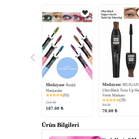
yase
ROYAL
Renkli Maskara
(55)
Modayase
Modayase
MUJGAN
Renkli
Ultra Black Twist Up H
Maskaralar
 ₺
(93)
Veren Maskara
(28)
224.40
84.00
187.00 ₺
70.00 ₺
Ürün Bilgileri