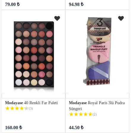
79.00 ₺
94.98 ₺
Modayase
40 Renkli Far Paleti
Modayase
Royal Paris 3lü Pudra
(3)
Süngeri
(2)
160.00 ₺
44.50 ₺