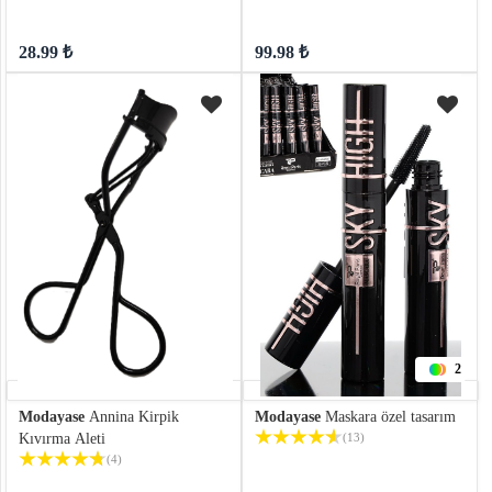
28.99 ₺
99.98 ₺
2
Modayase
Annina Kirpik
Modayase
Maskara özel tasarım
Kıvırma Aleti
(13)
(4)