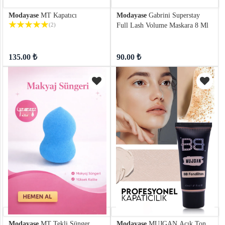
keyboard_arrow_down
Takımlar
Modayase
MT Kapatıcı
Modayase
Gabrini Superstay
(2)
Full Lash Volume Maskara 8 Ml
Elbise
Alt
keyboard_arrow_down
135.00 ₺
90.00 ₺
Giyim
Dış
keyboard_arrow_down
Giyim
Tesettür
keyboard_arrow_down
Giyim
Büyük
keyboard_arrow_down
Beden
İç
keyboard_arrow_down
Giyim
Modayase
MT Tekli Sünger
Modayase
MUJGAN Açık Ton