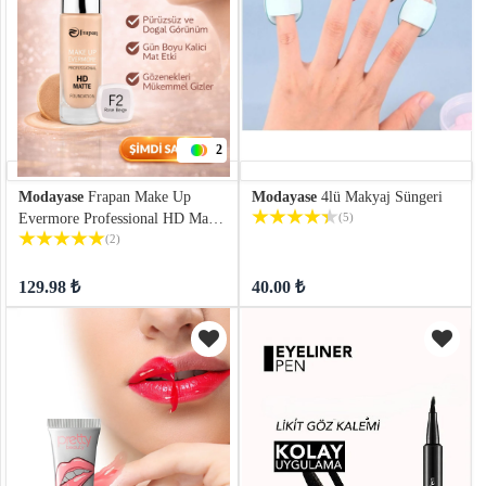
2
Modayase
Frapan Make Up
Modayase
4lü Makyaj Süngeri
Evermore Professional HD Matte
(5)
Mat Fondöten
(2)
129.98 ₺
40.00 ₺