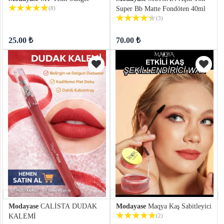
(8)
Super Bb Matte Fondöten 40ml
(3)
25.00 ₺
70.00 ₺
Modayase
CALİSTA DUDAK
Modayase
Maqya Kaş Sabitleyici
KALEMİ
(2)