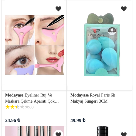
Modayase
Eyeliner Ruj Ve
Modayase
Royal Paris 6lı
Maskara Çekme Aparatı Çok
Makyaj Süngeri 3CM.
Yönlü Aparat
(2)
24.96 ₺
49.99 ₺