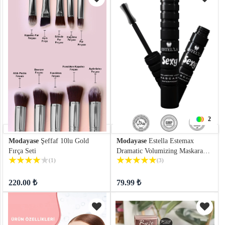
2
Modayase
Şeffaf 10lu Gold
Modayase
Estella Estemax
Fırça Seti
Dramatic Volumizing Maskara
(1)
Suya Dayanıklı: Gözleri
(3)
Etkileyen Çarpıcı Bir Görünüm
220.00 ₺
79.99 ₺