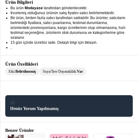
Ürün Bilgileri
keyboard_arrow_down
Takımlar
Bu ürün
Modayase
tarafından gönderilecektir.
İncelemiş olduğunuz ürünün satış fiyatını satıcı belirlemektedir.
Elbise
Bir ürün, birden fazla satıcı tarafından satılabilir. Bu ürünler, satıcıların
belirlediği fiyatlara, satıcı puanlarına, teslimat durumlarına,
ürünlerdeki promosyonlara, kargo ücretlerinin olup olmamasına, hızlı
Alt
keyboard_arrow_down
teslimat seçeneğine, ürünlerin stok durumuna ve kategorilerine göre
Giyim
sıralanır.
15 gün içinde ücretsiz iade. Detaylı bilgi için tıklayın.
Dış
..
keyboard_arrow_down
Giyim
Ürün Özellikleri
Tesettür
keyboard_arrow_down
Giyim
Etki:
Belirtilmemiş
Suya/Tere Dayanıklılık:
Var
Büyük
keyboard_arrow_down
Beden
İç
keyboard_arrow_down
Giyim
Henüz Yorum Yapılmamış
Benzer Ürünler