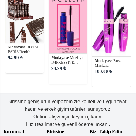
Modayase
ROYAL
PARİS Renkli
Maskara
Modayase
Mcellyn
94.99 ₺
Modayase
Rose
IMPRESSIVE
Maskara
VOLUME
94.99 ₺
100.00 ₺
MASKARA
Birissine geniş ürün yelpazemizle kaliteli ve uygun fiyatlı
kadın ve erkek giyim ürünleri sunuyoruz.
Online alışverişin keyfini çıkarın!
Hızlı teslimat ve güvenli ödeme imkanı.
Kurumsal
Birissine
Bizi Takip Edin