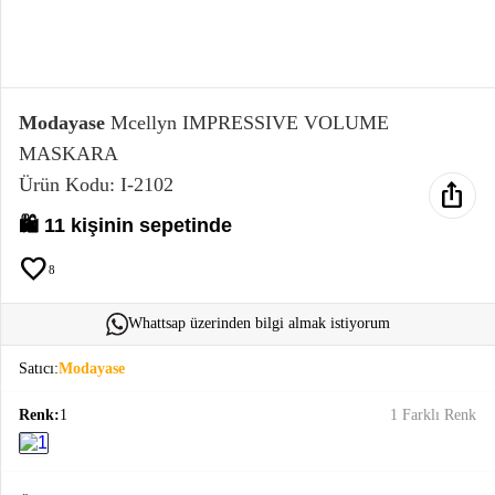
Elektronik
Bluz &
Tunik
Modayase
Mcellyn IMPRESSIVE VOLUME
MASKARA
Büstiyer
Ürün Kodu: I-2102
ios_share
🛍️ 11 kişinin sepetinde
favorite
8
Sweatshirt
Whattsap üzerinden bilgi almak istiyorum
Satıcı:
Modayase
Renk:
1
1 Farklı Renk
T-Shirt
Ev
keyboard_arrow_down
Giyim