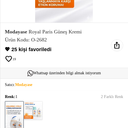
Elektronik
Bluz &
Tunik
Modayase
Royal Paris Güneş Kremi
Ürün Kodu: O-2682
ios_share
Büstiyer
💖 25 kişi favoriledi
favorite
19
Whattsap üzerinden bilgi almak istiyorum
Sweatshirt
Satıcı:
Modayase
Renk:
1
2 Farklı Renk
T-Shirt
Ev
keyboard_arrow_down
Giyim