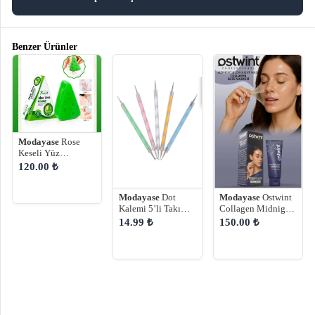
Benzer Ürünler
Modayase
Rose
Keseli Yüz
Temizleme Sabunu
120.00 ₺
Mucize Temizlik
Modayase
Ostwint
Modayase
Dot
Collagen Midnight
Kalemi 5’li Takım,
Glow Night Mask –
Metal Başlıklı,
150.00 ₺
14.99 ₺
Gece Maskesi 100
Farklı
ml
Büyüklüklerde
Mandala Kalemi
Tırnak Süsleme..