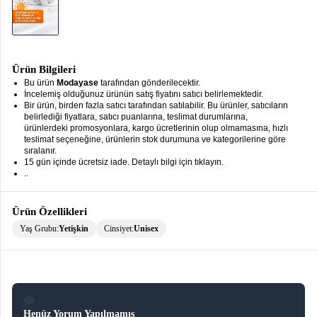
keyboard_arrow_down
Takımlar
Elbise
Alt
keyboard_arrow_down
Ürün Bilgileri
Giyim
Bu ürün
Modayase
tarafından gönderilecektir.
İncelemiş olduğunuz ürünün satış fiyatını satıcı belirlemektedir.
Bir ürün, birden fazla satıcı tarafından satılabilir. Bu ürünler, satıcıların
Dış
keyboard_arrow_down
belirlediği fiyatlara, satıcı puanlarına, teslimat durumlarına,
Giyim
ürünlerdeki promosyonlara, kargo ücretlerinin olup olmamasına, hızlı
teslimat seçeneğine, ürünlerin stok durumuna ve kategorilerine göre
Tesettür
keyboard_arrow_down
sıralanır.
15 gün içinde ücretsiz iade. Detaylı bilgi için tıklayın.
Giyim
..
Büyük
keyboard_arrow_down
Beden
Ürün Özellikleri
Yaş Grubu:
Yetişkin
Cinsiyet:
Unisex
İç
keyboard_arrow_down
Giyim
Henüz Yorum Yapılmamış