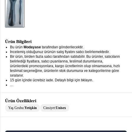
keyboard_arrow_down
Takımlar
Elbise
Alt
keyboard_arrow_down
Giyim
Ürün Bilgileri
Dış
keyboard_arrow_down
Bu ürün
Modayase
tarafından gönderilecektir.
Giyim
İncelemiş olduğunuz ürünün satış fiyatını satıcı belirlemektedir.
Bir ürün, birden fazla satıcı tarafından satılabilir. Bu ürünler, satıcıların
belirlediği fiyatlara, satıcı puanlarına, teslimat durumlarına,
Tesettür
keyboard_arrow_down
ürünlerdeki promosyonlara, kargo ücretlerinin olup olmamasına, hızlı
Giyim
teslimat seçeneğine, ürünlerin stok durumuna ve kategorilerine göre
sıralanır.
Büyük
keyboard_arrow_down
15 gün içinde ücretsiz iade. Detaylı bilgi için tıklayın.
...
Beden
İç
keyboard_arrow_down
Ürün Özellikleri
Giyim
Yaş Grubu:
Yetişkin
Cinsiyet:
Unisex