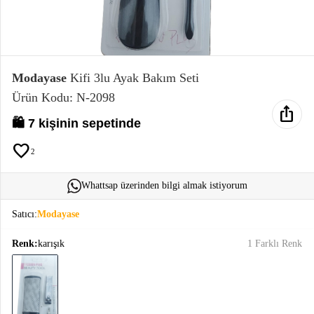
Elektronik
Bluz &
Tunik
Modayase
Kifi 3lu Ayak Bakım Seti
Ürün Kodu: N-2098
Büstiyer
ios_share
🛍️ 7 kişinin sepetinde
favorite
2
Sweatshirt
Whattsap üzerinden bilgi almak istiyorum
Satıcı:
Modayase
Renk:
karışık
1 Farklı Renk
T-Shirt
Ev
keyboard_arrow_down
Giyim