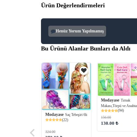
Ürün Değerlendirmeleri
Henüz Yorum Yapılmamış
Bu Ürünü Alanlar Bunları da Aldı
Modayase
Tırnak
Makası,Törpü ve Anahtar
(94)
Modayase
Saç Tebeşiri 6lı
yase
Altın Kolajen
156.00
(22)
Temizleyici (120ml)
130.00 ₺
(60)
324.00