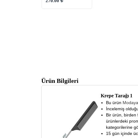
270.00 ₺
98 ₺
Ürün Bilgileri
Krepe Tarağı 1
Bu ürün
Moday
İncelemiş olduğu
Bir ürün, birden 
ürünlerdeki prom
kategorilerine gö
15 gün içinde ücre