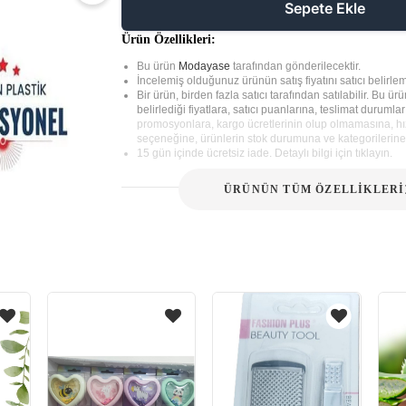
Sepete Ekle
Ürün Özellikleri:
Bu ürün
Modayase
tarafından gönderilecektir.
İncelemiş olduğunuz ürünün satış fiyatını satıcı belirlem
Bir ürün, birden fazla satıcı tarafından satılabilir. Bu ürün
belirlediği fiyatlara, satıcı puanlarına, teslimat durumla
promosyonlara, kargo ücretlerinin olup olmamasına, hız
seçeneğine, ürünlerin stok durumuna ve kategorilerine 
15 gün içinde ücretsiz iade. Detaylı bilgi için tıklayın.
ÜRÜNÜN TÜM ÖZELLİKLERİ