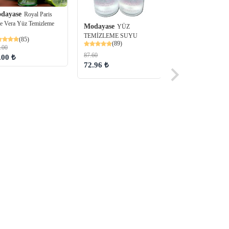
dayase
Royal Paris
e Vera Yüz Temizleme
Modayase
YÜZ
TEMİZLEME SUYU
(85)
(89)
.00
87.60
.00 ₺
72.96 ₺
Modayase
Ayak Tı
Sticker Sarar Yapışka
çıkartmalar
(69)
34.80
28.99 ₺