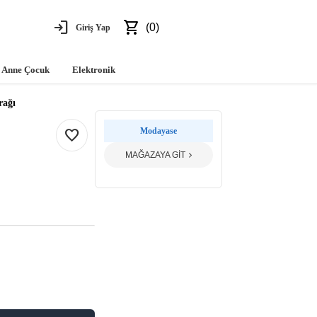
login
shopping_cart
(0)
Giriş Yap
Anne Çocuk
Elektronik
rağı
favorite
Modayase
MAĞAZAYA GİT