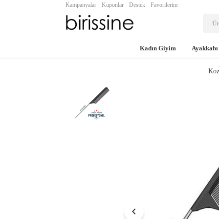
Kampanyalar
Kuponlar
Destek
Favorilerim
Kadın Giyim
Ayakkabı
Koz
chevron_left