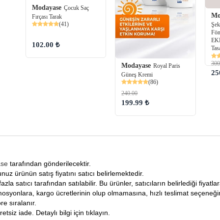
Modayase
Çocuk Saç
Mo
Fırçası Tarak
(41)
Şeki
Fön
EK
102.00 ₺
Tas
300
Modayase
Royal Paris
25
Güneş Kremi
(86)
240.00
199.99 ₺
ase
tarafından gönderilecektir.
nuz ürünün satış fiyatını satıcı belirlemektedir.
fazla satıcı tarafından satılabilir. Bu ürünler, satıcıların belirlediği fiyat
osyonlara, kargo ücretlerinin olup olmamasına, hızlı teslimat seçeneğ
re sıralanır.
tsiz iade. Detaylı bilgi için tıklayın.