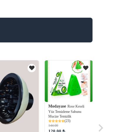
Modayase
Rose Keseli
Yüz Temizleme Sabunu
Mucize Temizlik
(23)
144.00
120.00 ₺