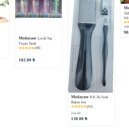
Mo
Ald
Jeli
108
90
Modayase
Çocuk Saç
Fırçası Tarak
(48)
102.00 ₺
Modayase
Kifi 3lu Ayak
Bakım Seti
(63)
156.00
130.00 ₺