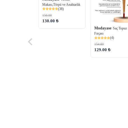
Makası,Törpü ve Anahtarlık
(38)
156.00
130.00 ₺
Modayase
Saç Topuz
yase
Saç Fırçası
Fırçası
(4)
(32)
154.80
129.00 ₺
48 ₺