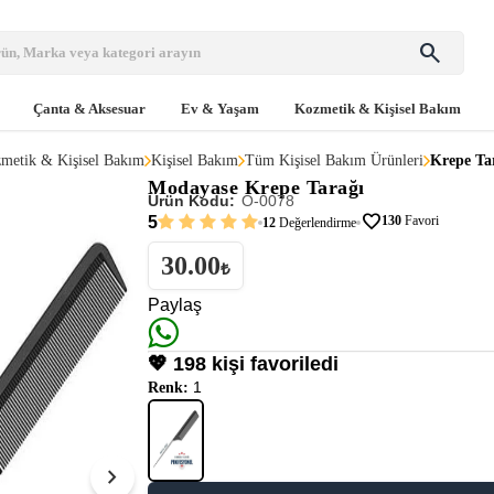
search
Çanta & Aksesuar
Ev & Yaşam
Kozmetik & Kişisel Bakım
metik & Kişisel Bakım
Kişisel Bakım
Tüm Kişisel Bakım Ürünleri
Krepe Ta
Modayase
Krepe Tarağı
Ürün Kodu:
O-0078
favorite
5
130
Favori
12
Değerlendirme
30.00
₺
Paylaş
💖 198 kişi favoriledi
1
Renk:
chevron_right