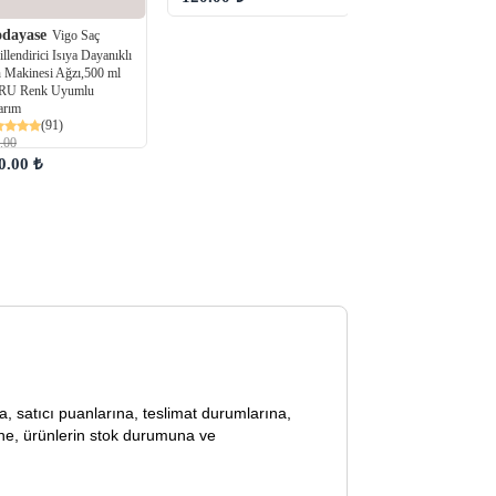
Modayase
Saç Bo
Bakım Dip Boya Şişe
dayase
Vigo Saç
(36)
llendirici Isıya Dayanıklı
60.00
 Makinesi Ağzı,500 ml
49.99 ₺
RU Renk Uyumlu
arım
(91)
.00
0.00 ₺
lara, satıcı puanlarına, teslimat durumlarına,
ine, ürünlerin stok durumuna ve