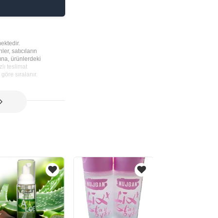
ektedir.
ler, satıcıların
rına, ürünlerdeki
lı teslimat
göre sıralanır.