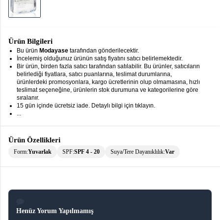
keyboard_arrow_down
Takımlar
Elbise
Ürün Bilgileri
Alt
keyboard_arrow_down
Bu ürün
Modayase
tarafından gönderilecektir.
Giyim
İncelemiş olduğunuz ürünün satış fiyatını satıcı belirlemektedir.
Bir ürün, birden fazla satıcı tarafından satılabilir. Bu ürünler, satıcıların
belirlediği fiyatlara, satıcı puanlarına, teslimat durumlarına,
Dış
keyboard_arrow_down
ürünlerdeki promosyonlara, kargo ücretlerinin olup olmamasına, hızlı
Giyim
teslimat seçeneğine, ürünlerin stok durumuna ve kategorilerine göre
sıralanır.
Tesettür
keyboard_arrow_down
15 gün içinde ücretsiz iade. Detaylı bilgi için tıklayın.
...
Giyim
Büyük
keyboard_arrow_down
Ürün Özellikleri
Beden
Form:
Yuvarlak
SPF:
SPF 4 - 20
Suya/Tere Dayanıklılık:
Var
İç
keyboard_arrow_down
Giyim
Henüz Yorum Yapılmamış