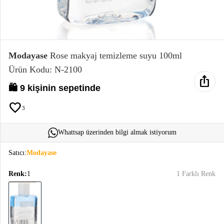
Elektronik
Bluz &
Tunik
Modayase
Rose makyaj temizleme suyu 100ml
Ürün Kodu: N-2100
Büstiyer
ios_share
🛍️ 9 kişinin sepetinde
favorite
3
Sweatshirt
Whattsap üzerinden bilgi almak istiyorum
Satıcı:
Modayase
Renk:
1
1 Farklı Renk
T-Shirt
Ev
keyboard_arrow_down
Giyim