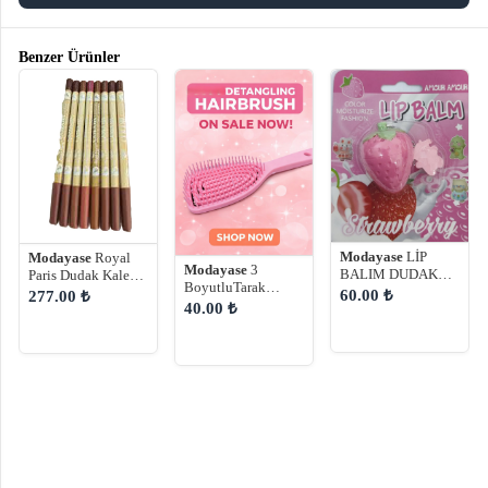
Benzer Ürünler
Modayase
LİP
Modayase
Royal
Modayase
3
BALIM DUDAK
Paris Dudak Kalemi
BoyutluTarak
ÇATLAKLARI İÇİN
8li
60.00 ₺
277.00 ₺
Plastik Uçlu
40.00 ₺