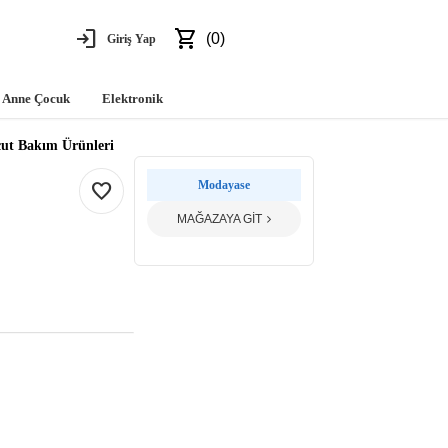
login
shopping_cart
(0)
Giriş Yap
Anne Çocuk
Elektronik
ut Bakım Ürünleri
favorite
Modayase
MAĞAZAYA GİT