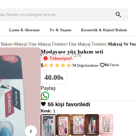
search
Çanta & Aksesuar
Ev & Yaşam
Kozmetik & Kişisel Bakım
l Bakım
Makyaj
Tüm Makyaj Ürünleri
Tüm Makyaj Ürünleri
Makyaj Ve Vuc
Modayase
yüz bakım seti
Ürün Kodu:
M-1270
Tükeniyor!
favorite
5
64
Favori
74
Değerlendirme
40.00
₺
Paylaş
💖 55 kişi favoriledi
1
Renk:
chevron_right