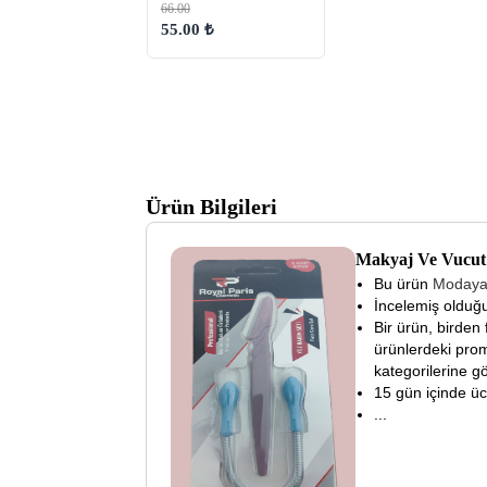
66.00
55.00 ₺
Ürün Bilgileri
Makyaj Ve Vucut
Bu ürün
Moday
İncelemiş olduğu
Bir ürün, birden 
ürünlerdeki prom
kategorilerine gö
15 gün içinde ücre
...