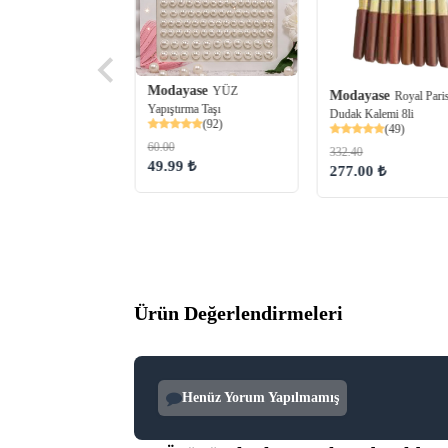
Modayase
YÜZ
Modayase
Royal Pari
Yapıştırma Taşı
Dudak Kalemi 8li
(92)
(49)
yase
rıval concealer
60.00
(27)
332.40
49.99 ₺
277.00 ₺
99 ₺
Ürün Değerlendirmeleri
Henüz Yorum Yapılmamış