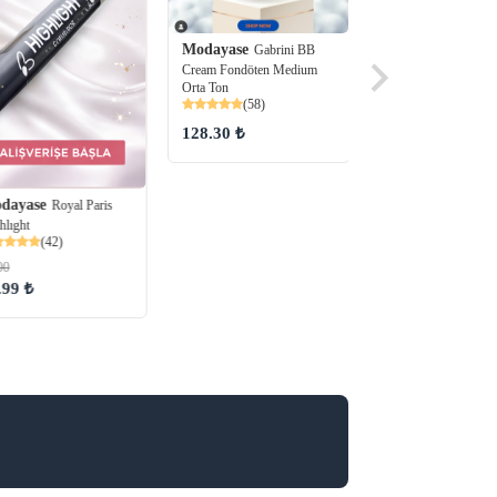
Modayase
Gabrini BB
Cream Fondöten Medium
Orta Ton
(58)
128.30 ₺
Modayase
Elite Li
Cheek Tint -Rose Pi
(38)
dayase
Royal Paris
120.00
hlıght
100.00 ₺
(42)
00
.99 ₺