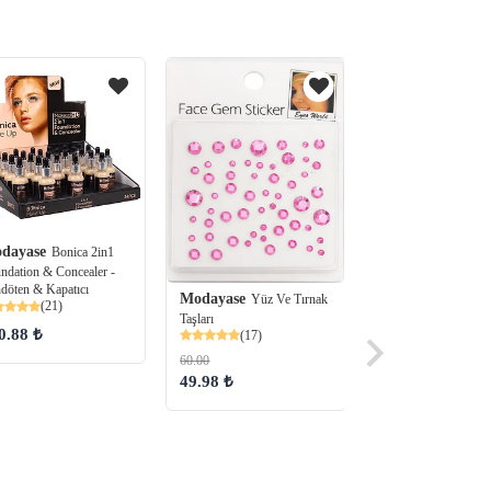
Modayase
Elıte M
dayase
Bonica 2in1
Fondöten
(86)
ndation & Concealer -
döten & Kapatıcı
143.99
Modayase
Yüz Ve Tırnak
(21)
99.98 ₺
Taşları
0.88 ₺
(17)
60.00
49.98 ₺