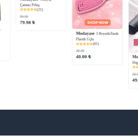
Çantası Peluş
(21)
96.00
79.98 ₺
s
Modayase
3 BoyutluTarak
Plastik Uçlu
(61)
48.00
40.00 ₺
Mo
Hıg
60.
49