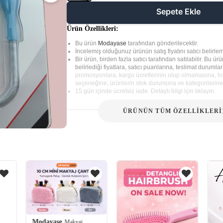
Sepete Ekle
Ürün Özellikleri:
Bu ürün
Modayase
tarafından gönderilecektir.
İncelemiş olduğunuz ürünün satış fiyatını satıcı belirlem
Bir ürün, birden fazla satıcı tarafından satılabilir. Bu ürün
belirlediği fiyatlara, satıcı puanlarına, teslimat durumla
promosyonlara, kargo ücretlerinin olup olmamasına, hız
seçeneğine, ürünlerin stok durumuna ve kategorilerine 
15 gün içinde ücretsiz iade. Detaylı bilgi için tıklayın.
ÜRÜNÜN TÜM ÖZELLİKLERİ
Modayase
Makyaj