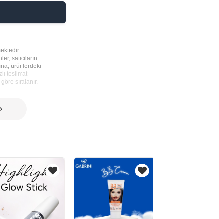
ektedir.
ler, satıcıların
rına, ürünlerdeki
lı teslimat
göre sıralanır.