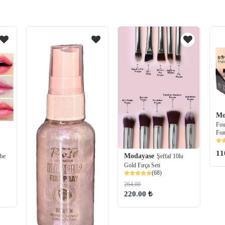
Mo
Fou
Fon
11
Modayase
mbe
Şeffaf 10lu
Gold Fırça Seti
(68)
264.00
220.00 ₺