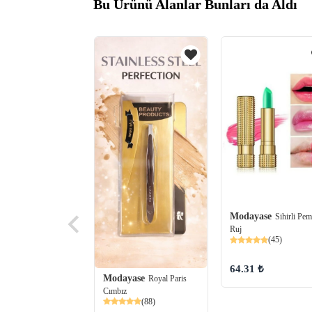
Bu Ürünü Alanlar Bunları da Aldı
yase
Gabrini BB
Modayase
Sihirli Pe
Fondöten Light Açık
Ruj
(45)
(19)
64.31 ₺
00 ₺
Modayase
Royal Paris
Cımbız
(88)