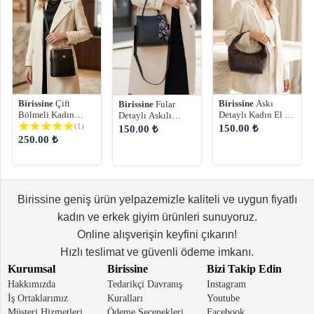
Birissine
Çift
Birissine
Askı
Birissine
Fular
Bölmeli Kadın
Detaylı Kadın El ve
Detaylı Askılı
Çapraz Çanta
Omuz Çantası
Kadın El ve Omuz
(1)
150.00 ₺
150.00 ₺
Çantası
250.00 ₺
Birissine geniş ürün yelpazemizle kaliteli ve uygun fiyatlı
kadın ve erkek giyim ürünleri sunuyoruz.
Online alışverişin keyfini çıkarın!
Hızlı teslimat ve güvenli ödeme imkanı.
Kurumsal
Birissine
Bizi Takip Edin
Hakkımızda
Tedarikçi Davranış
Instagram
İş Ortaklarımız
Kuralları
Youtube
Müşteri Hizmetleri
Ödeme Seçenekleri
Facebook