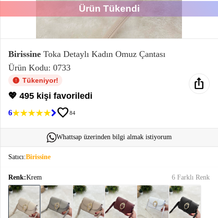
Ürün Tükendi
Elektronik
Bluz &
Tunik
Birissine
Toka Detaylı Kadın Omuz Çantası
Ürün Kodu: 0733
Büstiyer
ios_share
Tükeniyor!
💖 495 kişi favoriledi
favorite
6
84
Sweatshirt
Whattsap üzerinden bilgi almak istiyorum
Satıcı:
Birissine
Renk:
Krem
6 Farklı Renk
T-Shirt
Ev
keyboard_arrow_down
Giyim