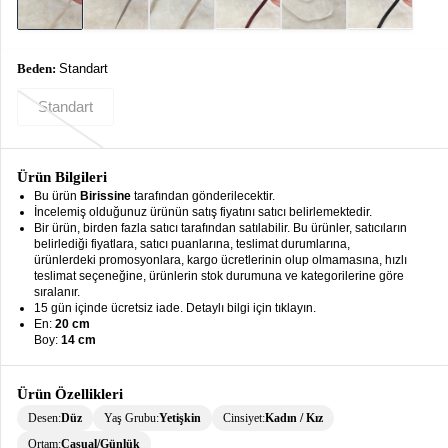
keyboard_arrow_down
Takımlar
Elbise
Beden:
Standart
Alt
keyboard_arrow_down
Standart
Giyim
Dış
keyboard_arrow_down
Giyim
Ürün Bilgileri
Bu ürün
Birissine
tarafından gönderilecektir.
Tesettür
İncelemiş olduğunuz ürünün satış fiyatını satıcı belirlemektedir.
keyboard_arrow_down
Bir ürün, birden fazla satıcı tarafından satılabilir. Bu ürünler, satıcıların
Giyim
belirlediği fiyatlara, satıcı puanlarına, teslimat durumlarına,
ürünlerdeki promosyonlara, kargo ücretlerinin olup olmamasına, hızlı
Büyük
keyboard_arrow_down
teslimat seçeneğine, ürünlerin stok durumuna ve kategorilerine göre
Beden
sıralanır.
15 gün içinde ücretsiz iade. Detaylı bilgi için tıklayın.
En:
20 cm
İç
keyboard_arrow_down
Boy:
14 cm
Giyim
Ürün Özellikleri
Desen:
Düz
Yaş Grubu:
Yetişkin
Cinsiyet:
Kadın / Kız
Ortam:
Casual/Günlük