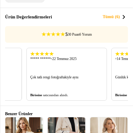
chevron_right
Ürün Değerlendirmeleri
Tümü (6)
5
30 Puan
6 Yorum
***** ******
22 Temmuz 2025
14 Temmuz
Çok tatlı rengi fotoğraftakiyle aynı
Günlük kulla
Birissine
satıcısından alındı.
Birissine
satı
Benzer Ürünler