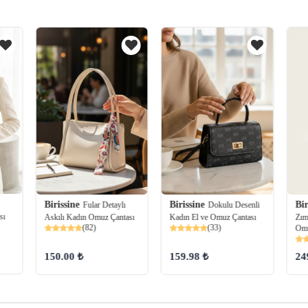
Bir
Birissine
Birissine
Fular Detaylı
Dokulu Desenli
sı
Zım
Askılı Kadın Omuz Çantası
Kadın El ve Omuz Çantası
(82)
(33)
Omu
24
150.00 ₺
159.98 ₺