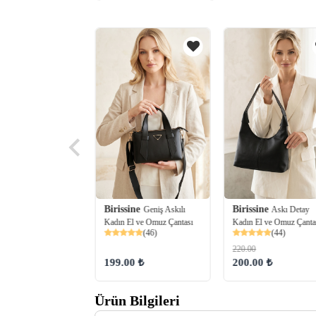
ine
Birissine
Birissine
Dokulu Kırışık
Geniş Askılı
Askı Detay
Kadın Omuz Çantası
Kadın El ve Omuz Çantası
Kadın El ve Omuz Çanta
(86)
(46)
(44)
220.00
 ₺
199.00 ₺
200.00 ₺
Ürün Bilgileri