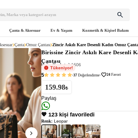
search
Çanta & Aksesuar
Ev & Yaşam
Kozmetik & Kişisel Bakım
ksesuar
Çanta
Omuz Çantası
Zincir Askılı Kare Desenli Kadın Omuz Çanta
Birissine
Zincir Askılı Kare Desenli 
Çantası
Ürün Kodu:
J-1606
Tükeniyor!
favorite
5
24
Favori
37
Değerlendirme
159.98
₺
Paylaş
💖 123 kişi favoriledi
Leopar
Renk:
chevron_right