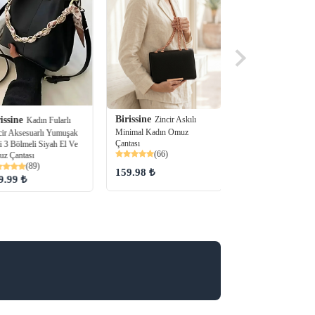
Birissine
Zincir Askılı
issine
Birissine
Kadın Fularlı
Fermuarl
Minimal Kadın Omuz
cir Aksesuarlı Yumuşak
Omuz Çantası
Çantası
(53)
i 3 Bölmeli Siyah El Ve
(66)
z Çantası
(89)
159.98 ₺
249.99 ₺
9.99 ₺