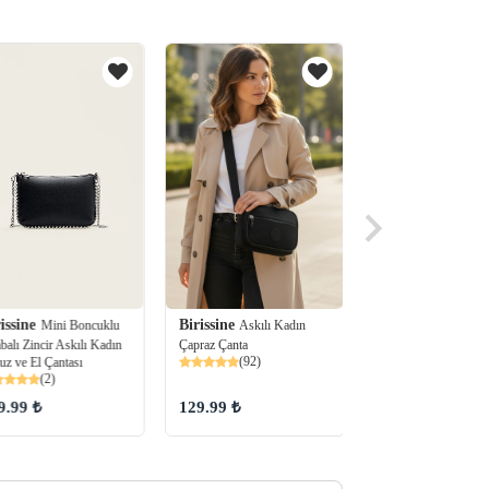
issine
Birissine
Birissine
Mini Boncuklu
Askılı Kadın
Kilit Kap
balı Zincir Askılı Kadın
Çapraz Çanta
Makyaj Çantalı Kad
(92)
z ve El Çantası
Çantası
(2)
(95)
9.99 ₺
129.99 ₺
229.99 ₺