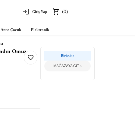
login
shopping_cart
(0)
Giriş Yap
Anne Çocuk
Elektronik
sı
Kadın Omuz
favorite
Birissine
MAĞAZAYA GİT