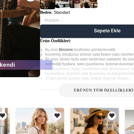
Standart
Beden:
Standart
Sepete Ekle
Ürün Özellikleri:
Bu ürün
Birissine
tarafından gönderilecektir.
İncelemiş olduğunuz ürünün satış fiyatını satıcı belirlem
Bir ürün, birden fazla satıcı tarafından satılabilir. Bu ürün
kendi
belirlediği fiyatlara, satıcı puanlarına, teslimat durumla
promosyonlara, kargo ücretlerinin olup olmamasına, hız
seçeneğine, ürünlerin stok durumuna ve kategorilerine 
15 gün içinde ücretsiz iade. Detaylı bilgi için tıklayın.
ÜRÜNÜN TÜM ÖZELLİKLERİ