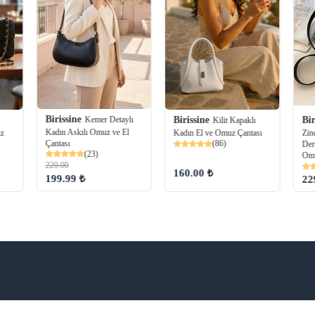
Birissine
Kemer Detaylı
Bir
Birissine
Kilit Kapaklı
Kadın Askılı Omuz ve El
Zin
uz
Kadın El ve Omuz Çantası
Çantası
(86)
Der
(23)
Omu
220.00
160.00 ₺
199.99 ₺
22