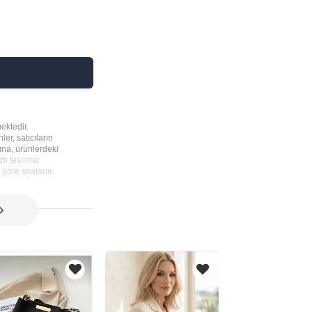
ektedir.
ler, satıcıların
rına, ürünlerdeki
lı teslimat
göre sıralanır.