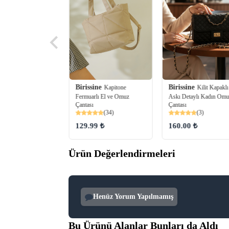
Birissine
Birissine
ine
Kapitone
Kilit Kapaklı
Zincir Askılı
Fermuarlı El ve Omuz
Askı Detaylı Kadın Om
 Dokulu Kadın El ve
Çantası
Çantası
antası
(34)
(3)
(24)
129.99 ₺
160.00 ₺
99 ₺
Ürün Değerlendirmeleri
Henüz Yorum Yapılmamış
Bu Ürünü Alanlar Bunları da Aldı