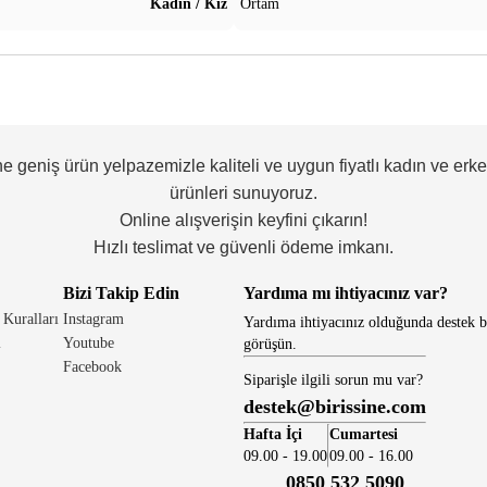
Kadın / Kız
Ortam
ne geniş ürün yelpazemizle kaliteli ve uygun fiyatlı kadın ve erk
ürünleri sunuyoruz.
Online alışverişin keyfini çıkarın!
Hızlı teslimat ve güvenli ödeme imkanı.
Bizi Takip Edin
Yardıma mı ihtiyacınız var?
 Kuralları
Instagram
Yardıma ihtiyacınız olduğunda destek b
i
Youtube
görüşün.
Facebook
Siparişle ilgili sorun mu var?
destek@birissine.com
Hafta İçi
Cumartesi
09.00 - 19.00
09.00 - 16.00
0850 532 5090