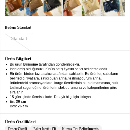
keyboard_arrow_down
Takımlar
Elbise
Beden:
Standart
Alt
keyboard_arrow_down
Giyim
Standart
Dış
keyboard_arrow_down
Giyim
Ürün Bilgileri
Tesettür
keyboard_arrow_down
Bu ürün
Birissine
tarafından gönderilecektir.
Giyim
İncelemiş olduğunuz ürünün satış fiyatını satıcı belirlemektedir.
Bir ürün, birden fazla satıcı tarafından satılabilir. Bu ürünler, satıcıların
Büyük
belirlediği fiyatlara, satıcı puanlarına, teslimat durumlarına,
keyboard_arrow_down
ürünlerdeki promosyonlara, kargo ücretlerinin olup olmamasına, hızlı
Beden
teslimat seçeneğine, ürünlerin stok durumuna ve kategorilerine göre
sıralanır.
İç
keyboard_arrow_down
15 gün içinde ücretsiz iade. Detaylı bilgi için tıklayın.
Giyim
En:
36 cm
Boy:
26 cm
Ürün Özellikleri
Desen:
Çizgili
Paket İçeriği:
1'li
Kumaş Tipi:
Belirtilmemiş