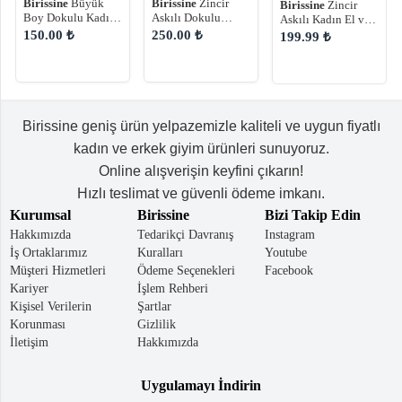
Birissine
Zincir
Birissine
Büyük
Birissine
Zincir
Askılı Dokulu
Boy Dokulu Kadın
Askılı Kadın El ve
Kırışık Rugan
Omuz Çantası
Omuz Çantası
250.00 ₺
150.00 ₺
199.99 ₺
Kadın Omuz
Shopper Çanta
Çantası
Birissine geniş ürün yelpazemizle kaliteli ve uygun fiyatlı
kadın ve erkek giyim ürünleri sunuyoruz.
Online alışverişin keyfini çıkarın!
Hızlı teslimat ve güvenli ödeme imkanı.
Kurumsal
Birissine
Bizi Takip Edin
Hakkımızda
Tedarikçi Davranış
Instagram
İş Ortaklarımız
Kuralları
Youtube
Müşteri Hizmetleri
Ödeme Seçenekleri
Facebook
Kariyer
İşlem Rehberi
Kişisel Verilerin
Şartlar
Korunması
Gizlilik
İletişim
Hakkımızda
Uygulamayı İndirin