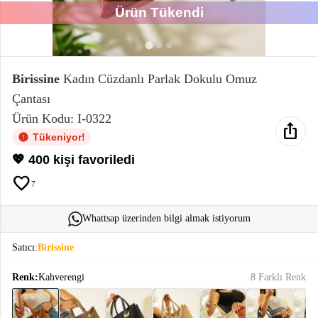
Ürün Tükendi
Elektronik
Bluz &
Tunik
Birissine
Kadın Cüzdanlı Parlak Dokulu Omuz
Çantası
Büstiyer
Ürün Kodu: I-0322
ios_share
Tükeniyor!
💖 400 kişi favoriledi
favorite
7
Sweatshirt
Whattsap üzerinden bilgi almak istiyorum
Satıcı:
Birissine
T-Shirt
Renk:
Kahverengi
8 Farklı Renk
Ev
keyboard_arrow_down
Giyim