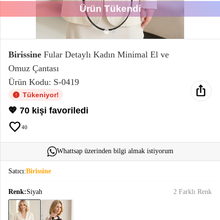
Ürün Tükendi
Elektronik
Bluz &
Tunik
Birissine
Fular Detaylı Kadın Minimal El ve
Omuz Çantası
Büstiyer
Ürün Kodu: S-0419
ios_share
Tükeniyor!
💖 70 kişi favoriledi
favorite
40
Sweatshirt
Whattsap üzerinden bilgi almak istiyorum
Satıcı:
Birissine
T-Shirt
Renk:
Siyah
2 Farklı Renk
Ev
keyboard_arrow_down
Giyim