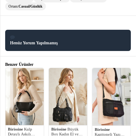
Ortam:
Casual/Günlük
Henüz Yorum Yapılmamış
Benzer Ürünler
Birissine
Kulp
Birissine
Büyük
Birissine
Detaylı Askılı
Boy Kadın El ve
Kapitoneli Yazı