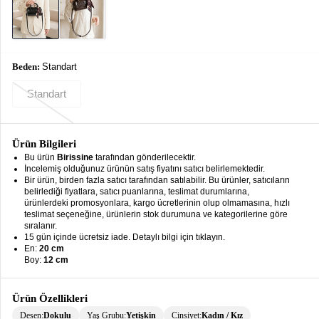
keyboard_arrow_down
Takımlar
Elbise
Beden:
Standart
Alt
keyboard_arrow_down
Giyim
Standart
Dış
keyboard_arrow_down
Giyim
Ürün Bilgileri
Tesettür
keyboard_arrow_down
Bu ürün
Birissine
tarafından gönderilecektir.
Giyim
İncelemiş olduğunuz ürünün satış fiyatını satıcı belirlemektedir.
Bir ürün, birden fazla satıcı tarafından satılabilir. Bu ürünler, satıcıların
belirlediği fiyatlara, satıcı puanlarına, teslimat durumlarına,
Büyük
keyboard_arrow_down
ürünlerdeki promosyonlara, kargo ücretlerinin olup olmamasına, hızlı
Beden
teslimat seçeneğine, ürünlerin stok durumuna ve kategorilerine göre
sıralanır.
İç
keyboard_arrow_down
15 gün içinde ücretsiz iade. Detaylı bilgi için tıklayın.
Giyim
En:
20 cm
Boy:
12 cm
Ürün Özellikleri
Desen:
Dokulu
Yaş Grubu:
Yetişkin
Cinsiyet:
Kadın / Kız