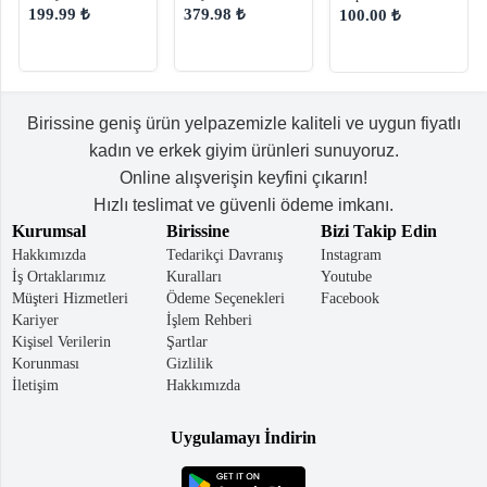
Kadın Omuz
Omuz Çantası
Baskılı Kadın Çanta
199.99 ₺
379.98 ₺
100.00 ₺
Çantası
Birissine geniş ürün yelpazemizle kaliteli ve uygun fiyatlı
kadın ve erkek giyim ürünleri sunuyoruz.
Online alışverişin keyfini çıkarın!
Hızlı teslimat ve güvenli ödeme imkanı.
Kurumsal
Birissine
Bizi Takip Edin
Hakkımızda
Tedarikçi Davranış
Instagram
İş Ortaklarımız
Kuralları
Youtube
Müşteri Hizmetleri
Ödeme Seçenekleri
Facebook
Kariyer
İşlem Rehberi
Kişisel Verilerin
Şartlar
Korunması
Gizlilik
İletişim
Hakkımızda
Uygulamayı İndirin