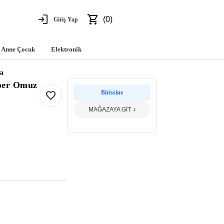
login
shopping_cart
(0)
Giriş Yap
Anne Çocuk
Elektronik
sı
per Omuz
favorite
Birissine
MAĞAZAYA GİT