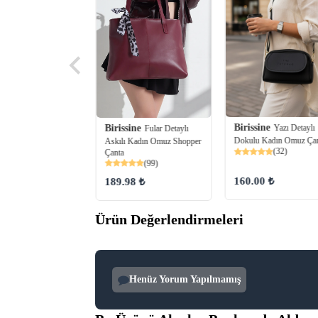
ine
Mıknatıs Kapaklı
Birissine
Birissine
Yazı Detaylı
Fular Detaylı
ne Detaylı Kadın
Dokulu Kadın Omuz Çan
Askılı Kadın Omuz Shopper
antası
(32)
Çanta
(89)
(99)
160.00 ₺
189.98 ₺
 ₺
Ürün Değerlendirmeleri
Henüz Yorum Yapılmamış