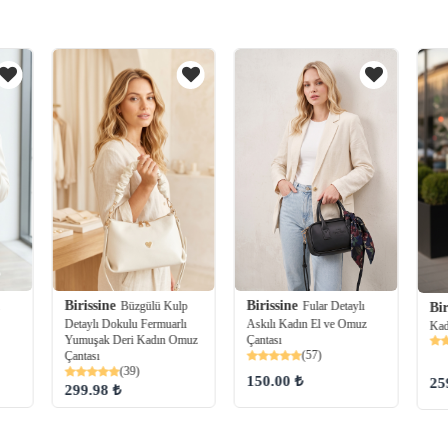
Birissine
Birissine
Büzgülü Kulp
Fular Detaylı
Bir
Detaylı Dokulu Fermuarlı
Askılı Kadın El ve Omuz
Kad
Yumuşak Deri Kadın Omuz
Çantası
(57)
Çantası
(39)
150.00 ₺
25
299.98 ₺