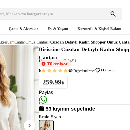
search
Çanta & Aksesuar
Ev & Yaşam
Kozmetik & Kişisel Bakım
ksesuar
Çanta
Omuz Çantası
Cüzdan Detaylı Kadın Shopper Omuz Çanta
Birissine
Cüzdan Detaylı Kadın Shop
Çantası
Ürün Kodu:
T-0451
Tükeniyor!
favorite
5
133
Favori
80
Değerlendirme
259.99
₺
Paylaş
🛍️ 53 kişinin sepetinde
Siyah
Renk:
chevron_right