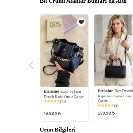
Bu Ürünü Alanlar Bunları da Aldı
Birissine
ine
Kare Desenli
Büzgü Detaylı
Birissine
Zincir ve Fular
Kapitoneli Kadın Omuz
 Kadın El ve Omuz
Detaylı Kadın Omuz Çantası
Çantası
(35)
(2)
(50)
159.98 ₺
98 ₺
160.00 ₺
Ürün Bilgileri