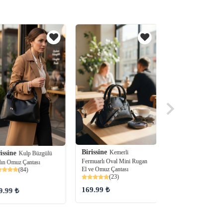
Birissine
Birissine
Kemerli
Kırışık D
issine
Kulp Büzgülü
Fermuarlı Oval Mini Rugan
Görünümlü Gold Det
ın Omuz Çantası
El ve Omuz Çantası
Baget Omuz Çantası
(84)
(23)
(6)
169.99 ₺
169.98 ₺
9.99 ₺