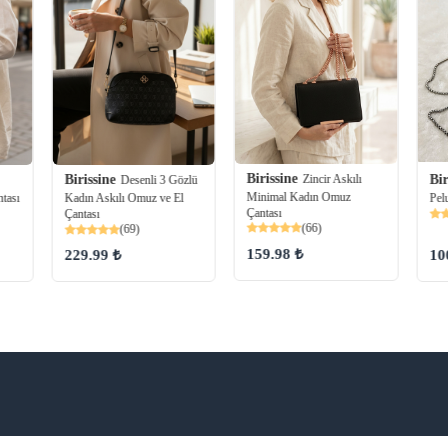
Birissine
Zincir Askılı
Birissine
Bir
Desenli 3 Gözlü
Minimal Kadın Omuz
tası
Kadın Askılı Omuz ve El
Pel
Çantası
Çantası
(66)
(69)
159.98 ₺
229.99 ₺
10