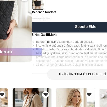
Standart
Beden:
Standart
Sepete Ekle
Ürün Özellikleri:
Bu ürün
Birissine
tarafından gönderilecektir.
İncelemiş olduğunuz ürünün satış fiyatını satıcı belirlem
Bir ürün, birden fazla satıcı tarafından satılabilir. Bu ürün
kendi
belirlediği fiyatlara, satıcı puanlarına, teslimat durumla
promosyonlara, kargo ücretlerinin olup olmamasına, hız
seçeneğine, ürünlerin stok durumuna ve kategorilerine 
15 gün içinde ücretsiz iade. Detaylı bilgi için tıklayın.
ÜRÜNÜN TÜM ÖZELLİKLERİ