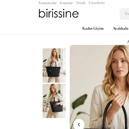
Kampanyalar
Kuponlar
Destek
Favorilerim
Kadın Giyim
Ayakkabı
A
chevron_left