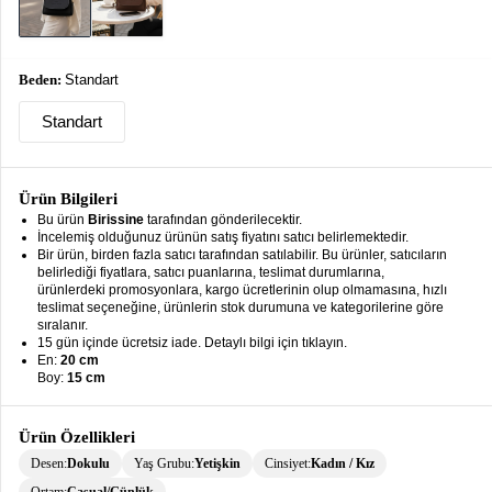
keyboard_arrow_down
Takımlar
Elbise
Beden:
Standart
Alt
keyboard_arrow_down
Standart
Giyim
Dış
keyboard_arrow_down
Giyim
Ürün Bilgileri
Bu ürün
Birissine
tarafından gönderilecektir.
Tesettür
keyboard_arrow_down
İncelemiş olduğunuz ürünün satış fiyatını satıcı belirlemektedir.
Giyim
Bir ürün, birden fazla satıcı tarafından satılabilir. Bu ürünler, satıcıların
belirlediği fiyatlara, satıcı puanlarına, teslimat durumlarına,
ürünlerdeki promosyonlara, kargo ücretlerinin olup olmamasına, hızlı
Büyük
keyboard_arrow_down
teslimat seçeneğine, ürünlerin stok durumuna ve kategorilerine göre
Beden
sıralanır.
15 gün içinde ücretsiz iade. Detaylı bilgi için tıklayın.
İç
En:
20 cm
keyboard_arrow_down
Boy:
15 cm
Giyim
Ürün Özellikleri
Desen:
Dokulu
Yaş Grubu:
Yetişkin
Cinsiyet:
Kadın / Kız
Ortam:
Casual/Günlük