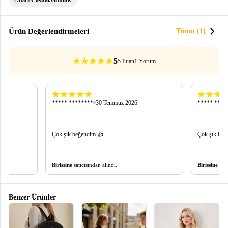
chevron_right
Ürün Değerlendirmeleri
Tümü (1)
5
5 Puan
1 Yorum
***** ********
30 Temmuz 2026
***** ****
Çok şık beğendim 👍
Çok şık beğ
Birissine
satıcısından alındı.
Birissine
satı
Benzer Ürünler