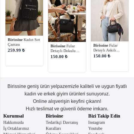
Birissine
Kadın Sırt
Çantası
Birissine
Fular
Birissine
Fular
259.99 ₺
Detaylı Askılı
Detaylı Dokulu
Kadın El ve Omuz
Askılı Kadın Omuz
150.00 ₺
150.00 ₺
Çantası
Çantası
Birissine geniş ürün yelpazemizle kaliteli ve uygun fiyatlı
kadın ve erkek giyim ürünleri sunuyoruz.
Online alışverişin keyfini çıkarın!
Hızlı teslimat ve güvenli ödeme imkanı.
Kurumsal
Birissine
Bizi Takip Edin
Hakkımızda
Tedarikçi Davranış
Instagram
İş Ortaklarımız
Kuralları
Youtube