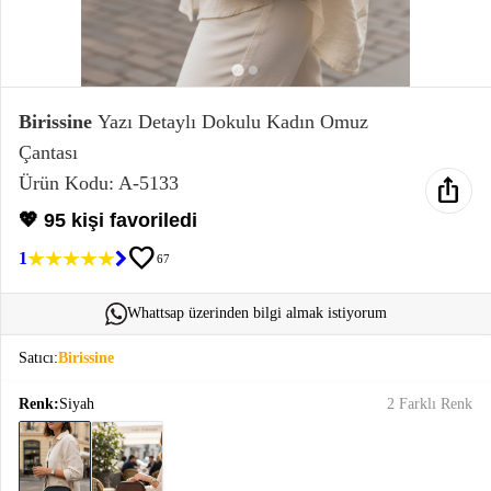
Elektronik
Bluz &
Tunik
Birissine
Yazı Detaylı Dokulu Kadın Omuz
Çantası
Büstiyer
ios_share
Ürün Kodu: A-5133
💖 95 kişi favoriledi
favorite
1
67
Sweatshirt
Whattsap üzerinden bilgi almak istiyorum
Satıcı:
Birissine
Renk:
Siyah
2 Farklı Renk
T-Shirt
Ev
keyboard_arrow_down
Giyim