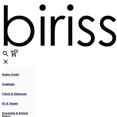
search
shopping_cart
0
close
Kadın Giyim
Ayakkabı
Çanta & Aksesuar
Ev & Yaşam
Kozmetik & Kişisel
Bakım