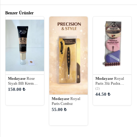
Benzer Ürünler
Modayase
Rose
Modayase
Royal
Siyah BB Krem
Paris 3lü Pudra
Fondöten
Süngeri
(2)
150.00 ₺
44.50 ₺
Modayase
Royal
Paris Cımbız
55.00 ₺