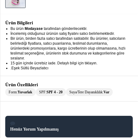
keyboard_arrow_down
Takımlar
Elbise
Ürün Bilgileri
Bu ürün
Modayase
tarafından gönderilecektir.
Alt
keyboard_arrow_down
İncelemiş olduğunuz ürünün satış fiyatını satıcı belirlemektedir.
Giyim
Bir ürün, birden fazla satıcı tarafından satılabilir. Bu ürünler, satıcıların
belirlediği fiyatlara, satıcı puanlarına, teslimat durumlarına,
Dış
keyboard_arrow_down
ürünlerdeki promosyonlara, kargo ücretlerinin olup olmamasına, hızlı
teslimat seçeneğine, ürünlerin stok durumuna ve kategorilerine göre
Giyim
sıralanır.
15 gün içinde ücretsiz iade. Detaylı bilgi için tıklayın.
Tesettür
keyboard_arrow_down
.Eşek Sütlü Beyazlatıcı
Giyim
Büyük
keyboard_arrow_down
Ürün Özellikleri
Beden
Form:
Yuvarlak
SPF:
SPF 4 - 20
Suya/Tere Dayanıklılık:
Var
İç
keyboard_arrow_down
Giyim
Henüz Yorum Yapılmamış