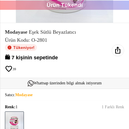
Ürün Tükendi
Elektronik
Bluz &
Tunik
Modayase
Eşek Sütlü Beyazlatıcı
Ürün Kodu: O-2801
Büstiyer
Tükeniyor!
ios_share
🛍️ 7 kişinin sepetinde
favorite
39
Sweatshirt
Whattsap üzerinden bilgi almak istiyorum
Satıcı:
Modayase
Renk:
1
1 Farklı Renk
T-Shirt
Ev
keyboard_arrow_down
Giyim