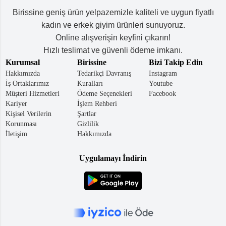
keyboard_arrow_down
Takımlar
Birissine geniş ürün yelpazemizle kaliteli ve uygun fiyatlı
kadın ve erkek giyim ürünleri sunuyoruz.
Elbise
Online alışverişin keyfini çıkarın!
Alt
keyboard_arrow_down
Hızlı teslimat ve güvenli ödeme imkanı.
Giyim
Kurumsal
Birissine
Bizi Takip Edin
Hakkımızda
Tedarikçi Davranış
Instagram
Dış
keyboard_arrow_down
İş Ortaklarımız
Kuralları
Youtube
Giyim
Müşteri Hizmetleri
Ödeme Seçenekleri
Facebook
Kariyer
İşlem Rehberi
Tesettür
keyboard_arrow_down
Kişisel Verilerin
Şartlar
Giyim
Korunması
Gizlilik
İletişim
Hakkımızda
Büyük
keyboard_arrow_down
Beden
Uygulamayı İndirin
İç
keyboard_arrow_down
Giyim