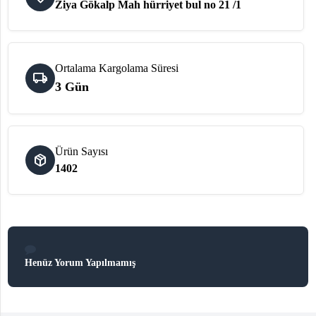
Ziya Gökalp Mah hürriyet bul no 21 /1
Elektronik
Bluz &
Tunik
Ortalama Kargolama Süresi
local_shipping
3 Gün
Büstiyer
Ürün Sayısı
package_2
1402
Sweatshirt
Henüz Yorum Yapılmamış
T-Shirt
Ev
keyboard_arrow_down
Giyim