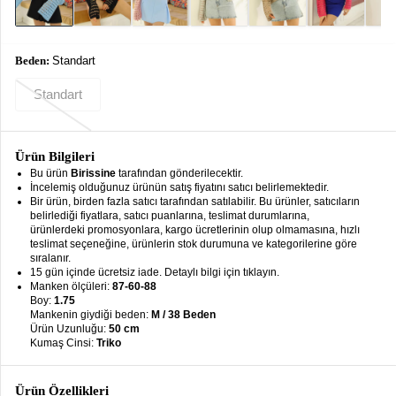
keyboard_arrow_down
Takımlar
Elbise
Beden:
Standart
Alt
keyboard_arrow_down
Standart
Giyim
Dış
keyboard_arrow_down
Giyim
Ürün Bilgileri
Bu ürün
Birissine
tarafından gönderilecektir.
Tesettür
İncelemiş olduğunuz ürünün satış fiyatını satıcı belirlemektedir.
keyboard_arrow_down
Bir ürün, birden fazla satıcı tarafından satılabilir. Bu ürünler, satıcıların
Giyim
belirlediği fiyatlara, satıcı puanlarına, teslimat durumlarına,
ürünlerdeki promosyonlara, kargo ücretlerinin olup olmamasına, hızlı
Büyük
keyboard_arrow_down
teslimat seçeneğine, ürünlerin stok durumuna ve kategorilerine göre
Beden
sıralanır.
15 gün içinde ücretsiz iade. Detaylı bilgi için tıklayın.
Manken ölçüleri:
87-60-88
İç
keyboard_arrow_down
Boy:
1.75
Giyim
Mankenin giydiği beden:
M / 38 Beden
Ürün Uzunluğu:
50 cm
Kumaş Cinsi:
Triko
Ürün Özellikleri