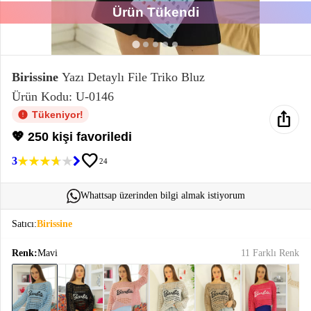
Ürün Tükendi
Elektronik
Bluz &
Tunik
Birissine
Yazı Detaylı File Triko Bluz
Ürün Kodu: U-0146
Büstiyer
ios_share
Tükeniyor!
💖 250 kişi favoriledi
favorite
3
24
Sweatshirt
Whattsap üzerinden bilgi almak istiyorum
Satıcı:
Birissine
Renk:
Mavi
11 Farklı Renk
T-Shirt
Ev
keyboard_arrow_down
Giyim