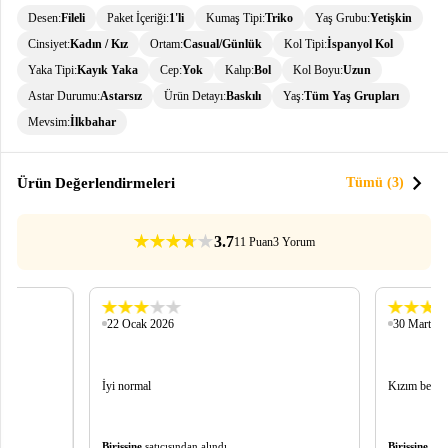
Desen:
Fileli
Paket İçeriği:
1'li
Kumaş Tipi:
Triko
Yaş Grubu:
Yetişkin
Cinsiyet:
Kadın / Kız
Ortam:
Casual/Günlük
Kol Tipi:
İspanyol Kol
Yaka Tipi:
Kayık Yaka
Cep:
Yok
Kalıp:
Bol
Kol Boyu:
Uzun
Astar Durumu:
Astarsız
Ürün Detayı:
Baskılı
Yaş:
Tüm Yaş Grupları
Mevsim:
İlkbahar
chevron_right
Ürün Değerlendirmeleri
Tümü (3)
3.7
11 Puan
3 Yorum
22 Ocak 2026
30 Mart 20
İyi normal
Kızım beğend
Birissine
satıcısından alındı.
Birissine
satı