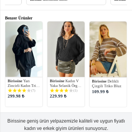
Benzer Ürünler
Birissine
Yarı
Birissine
Kadın V
Birissine
Delikli
Zincirli Kadın Triko
Yaka Selanik Örgü
Çizgili Triko Bluz
Kazak
Oversize Triko
(7)
(1)
109.99 ₺
Kazak
299.98 ₺
229.99 ₺
Birissine geniş ürün yelpazemizle kaliteli ve uygun fiyatlı
kadın ve erkek giyim ürünleri sunuyoruz.