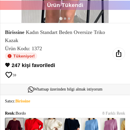
Ürün Tükendi
Elektronik
Bluz &
Tunik
Birissine
Kadın Standart Beden Oversize Triko
Kazak
Büstiyer
Ürün Kodu: 1372
ios_share
Tükeniyor!
💖 247 kişi favoriledi
favorite
59
Sweatshirt
Whattsap üzerinden bilgi almak istiyorum
Satıcı:
Birissine
T-Shirt
Renk:
Bordo
8 Farklı Renk
Ev
keyboard_arrow_down
Giyim