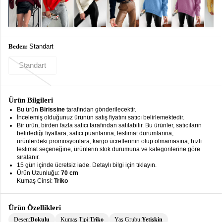
keyboard_arrow_down
Takımlar
Elbise
Beden:
Standart
Alt
keyboard_arrow_down
Giyim
Standart
Dış
keyboard_arrow_down
Giyim
Ürün Bilgileri
Tesettür
keyboard_arrow_down
Bu ürün
Birissine
tarafından gönderilecektir.
Giyim
İncelemiş olduğunuz ürünün satış fiyatını satıcı belirlemektedir.
Bir ürün, birden fazla satıcı tarafından satılabilir. Bu ürünler, satıcıların
Büyük
belirlediği fiyatlara, satıcı puanlarına, teslimat durumlarına,
keyboard_arrow_down
ürünlerdeki promosyonlara, kargo ücretlerinin olup olmamasına, hızlı
Beden
teslimat seçeneğine, ürünlerin stok durumuna ve kategorilerine göre
sıralanır.
İç
keyboard_arrow_down
15 gün içinde ücretsiz iade. Detaylı bilgi için tıklayın.
Giyim
Ürün Uzunluğu:
70 cm
Kumaş Cinsi:
Triko
Ürün Özellikleri
Desen:
Dokulu
Kumaş Tipi:
Triko
Yaş Grubu:
Yetişkin