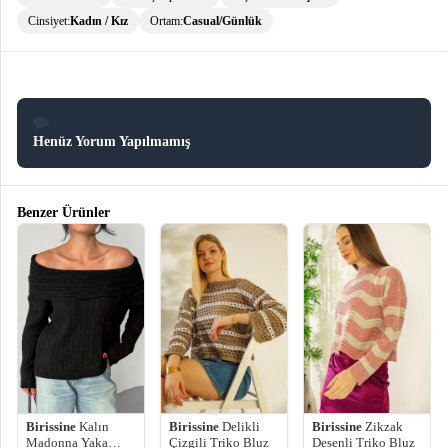
Cinsiyet:
Kadın / Kız
Ortam:
Casual/Günlük
Henüz Yorum Yapılmamış
Benzer Ürünler
Birissine
Kalın
Birissine
Delikli
Birissine
Zikzak
Madonna Yaka
Çizgili Triko Bluz
Desenli Triko Bluz