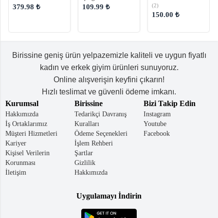
Triko Kazak
(2)
379.98 ₺
109.99 ₺
150.00 ₺
Birissine geniş ürün yelpazemizle kaliteli ve uygun fiyatlı
kadın ve erkek giyim ürünleri sunuyoruz.
Online alışverişin keyfini çıkarın!
Hızlı teslimat ve güvenli ödeme imkanı.
Kurumsal
Birissine
Bizi Takip Edin
Hakkımızda
Tedarikçi Davranış
Instagram
İş Ortaklarımız
Kuralları
Youtube
Müşteri Hizmetleri
Ödeme Seçenekleri
Facebook
Kariyer
İşlem Rehberi
Kişisel Verilerin
Şartlar
Korunması
Gizlilik
İletişim
Hakkımızda
Uygulamayı İndirin