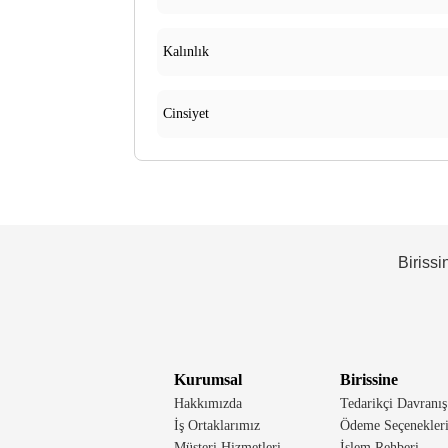
Kalınlık
Cinsiyet
Birissi
Kurumsal
Birissine
Hakkımızda
Tedarikçi Davranış
İş Ortaklarımız
Ödeme Seçenekler
Müşteri Hizmetleri
İşlem Rehberi