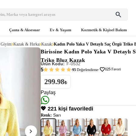
search
Çanta & Aksesuar
Ev & Yaşam
Kozmetik & Kişisel Bakım
 Giyim
Kazak & Hırka
Kazak
Kadın Polo Yaka V Detaylı Saç Örgü Triko 
Birissine
Kadın Polo Yaka V Detaylı 
Triko Bluz Kazak
Ürün Kodu:
F-0532
favorite
5
125
Favori
95
Değerlendirme
299.98
₺
Paylaş
💖 221 kişi favoriledi
Sarı
Renk:
chevron_right