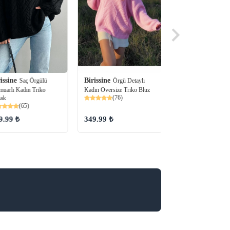
Birissine
Birissine
issine
Örgü Detaylı
Örgü Det
Saç Örgülü
Kadın Oversize Triko Bluz
Kadın Oversize Trik
muarlı Kadın Triko
(76)
(72)
ak
(65)
349.99 ₺
349.99 ₺
9.99 ₺