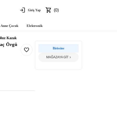
login
shopping_cart
(0)
Giriş Yap
Anne Çocuk
Elektronik
Bluz Kazak
Saç Örgü
favorite
Birissine
MAĞAZAYA GİT