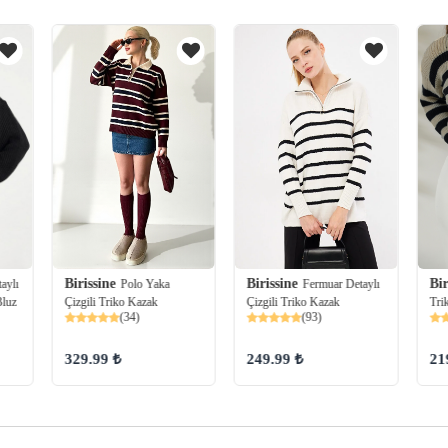
Birissine
Birissine
Bir
Polo Yaka
Fermuar Detaylı
taylı
Çizgili Triko Kazak
Çizgili Triko Kazak
Bluz
Tri
(34)
(93)
329.99 ₺
249.99 ₺
21