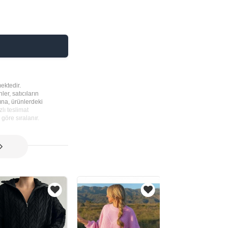
ektedir.
ler, satıcıların
rına, ürünlerdeki
lı teslimat
göre sıralanır.