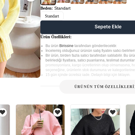
Standart
Beden:
Standart
Sepete Ekle
Ürün Özellikleri:
Bu ürün
Birissine
tarafından gönderilecektir.
İncelemiş olduğunuz ürünün satış fiyatını satıcı belirlem
Bir ürün, birden fazla satıcı tarafından satılabilir. Bu ürün
belirlediği fiyatlara, satıcı puanlarına, teslimat durumla
promosyonlara, kargo ücretlerinin olup olmamasına, hız
seçeneğine, ürünlerin stok durumuna ve kategorilerine 
15 gün içinde ücretsiz iade. Detaylı bilgi için tıklayın.
ÜRÜNÜN TÜM ÖZELLİKLERİ