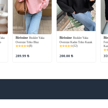
Birissine
Birissine
Bir
Yaka
Bisiklet Yaka
Bisiklet Yaka
o
Oversize Triko Bluz
Oversize Kadın Triko Kazak
Fer
(8)
(12)
Kaz
289.99 ₺
200.00 ₺
35