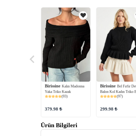
ine
Fular Detaylı
Birissine
Birissine
Kalın Madonna
Bel Fırfır De
Triko Bluz Kazak
Yaka Triko Kazak
Balon Kol Kadın Triko 
(34)
(93)
(97)
98 ₺
379.98 ₺
299.98 ₺
Ürün Bilgileri