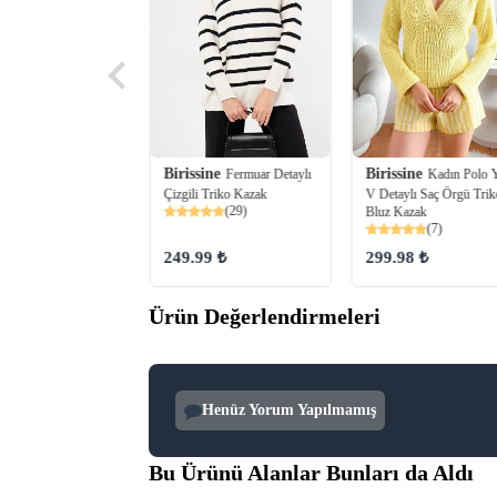
Birissine
Birissine
ine
Fermuar Detaylı
Kadın Polo 
Örgü Detaylı
Çizgili Triko Kazak
V Detaylı Saç Örgü Trik
Oversize Triko Bluz
(29)
(64)
Bluz Kazak
(7)
249.99 ₺
299.98 ₺
99 ₺
Ürün Değerlendirmeleri
Henüz Yorum Yapılmamış
Bu Ürünü Alanlar Bunları da Aldı