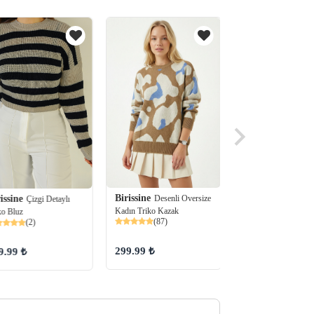
Birissine
Desenli Oversize
Birissine
issine
Figür Nak
Çizgi Detaylı
Kadın Triko Kazak
Bisiklet Yaka Oversi
ko Bluz
(87)
(2)
Kadın Triko Bluz
(74)
299.99 ₺
299.98 ₺
9.99 ₺