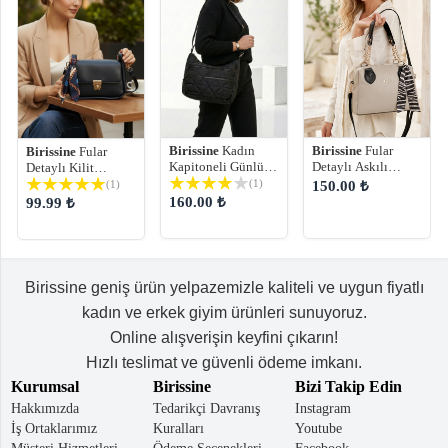
Birissine
Kadın
Birissine
Fular
Birissine
Fular
Kapitoneli Günlük
Detaylı Askılı
Detaylı Kilit
Çapraz Çanta
Kadın Omuz
Kapaklı Kadın
(1)
(1)
150.00 ₺
Çantası
Omuz Çantası
160.00 ₺
99.99 ₺
Birissine geniş ürün yelpazemizle kaliteli ve uygun fiyatlı
kadın ve erkek giyim ürünleri sunuyoruz.
Online alışverişin keyfini çıkarın!
Hızlı teslimat ve güvenli ödeme imkanı.
Kurumsal
Birissine
Bizi Takip Edin
Hakkımızda
Tedarikçi Davranış
Instagram
İş Ortaklarımız
Kuralları
Youtube