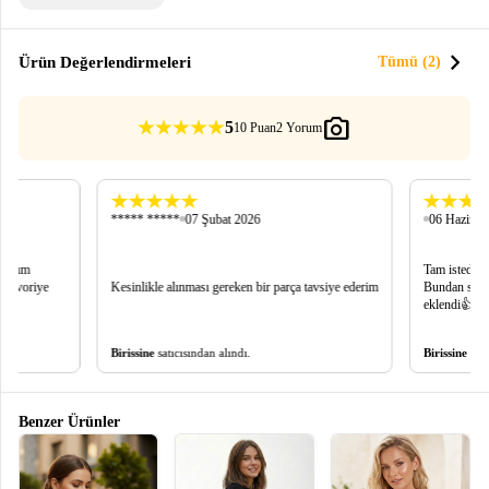
chevron_right
Ürün Değerlendirmeleri
Tümü (2)
photo_camera
5
10 Puan
2 Yorum
***** *****
07 Şubat 2026
06 Haziran
kaldım
Tam istediğ
n favoriye
Kesinlikle alınması gereken bir parça tavsiye ederim
Bundan sonra
eklendi👍
Birissine
satıcısından alındı.
Birissine
satı
Benzer Ürünler