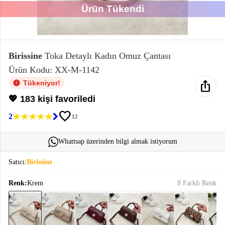
Ürün Tükendi
Elektronik
Bluz &
Tunik
Birissine
Toka Detaylı Kadın Omuz Çantası
Ürün Kodu: XX-M-1142
Büstiyer
ios_share
Tükeniyor!
💖 183 kişi favoriledi
favorite
2
12
Sweatshirt
Whattsap üzerinden bilgi almak istiyorum
Satıcı:
Birissine
Renk:
Krem
8 Farklı Renk
T-Shirt
Ev
keyboard_arrow_down
Giyim