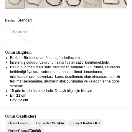
keyboard_arrow_down
Takımlar
Elbise
Beden:
Standart
Alt
keyboard_arrow_down
Standart
Giyim
Dış
keyboard_arrow_down
Giyim
Ürün Bilgileri
Bu ürün
Birissine
tarafından gönderilecektir.
Tesettür
İncelemiş olduğunuz ürünün satış fiyatını satıcı belirlemektedir.
keyboard_arrow_down
Bir ürün, birden fazla satıcı tarafından satılabilir. Bu ürünler, satıcıların
Giyim
belirlediği fiyatlara, satıcı puanlarına, teslimat durumlarına,
ürünlerdeki promosyonlara, kargo ücretlerinin olup olmamasına, hızlı
Büyük
keyboard_arrow_down
teslimat seçeneğine, ürünlerin stok durumuna ve kategorilerine göre
Beden
sıralanır.
15 gün içinde ücretsiz iade. Detaylı bilgi için tıklayın.
En:
21 cm
İç
keyboard_arrow_down
Boy:
12 cm
Giyim
Ürün Özellikleri
Desen:
Leopar
Yaş Grubu:
Yetişkin
Cinsiyet:
Kadın / Kız
Ortam:
Casual/Günlük