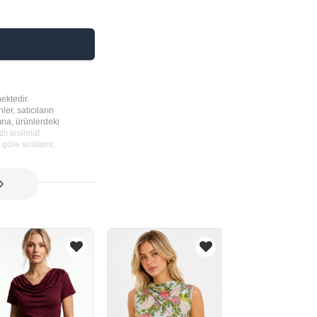
ektedir.
ler, satıcıların
rına, ürünlerdeki
lı teslimat
göre sıralanır.