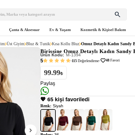
search
Çanta & Aksesuar
Ev & Yaşam
Kozmetik & Kişisel Bakım
yim
Üst Giyim
Bluz & Tunik
Kısa Kollu Bluz
Omuz Detaylı Kadın Sandy B
Birissine
Omuz Detaylı Kadın Sandy 
Ürün Kodu:
M-1394
favorite
5
48
Favori
115
Değerlendirme
99.99
₺
Paylaş
💖 65 kişi favoriledi
Siyah
Renk:
chevron_right
36
Beden: