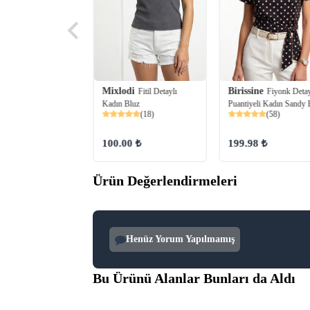
Birissine
ine
Mixlodi
Fiyonk Detay
Omuz Broş
Fitil Detaylı
Puantiyeli Kadın Sandy 
ı Kadın Sandy Bluz
Kadın Bluz
(58)
(72)
(18)
199.98 ₺
98 ₺
100.00 ₺
Ürün Değerlendirmeleri
Henüz Yorum Yapılmamış
Bu Ürünü Alanlar Bunları da Aldı