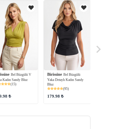
Birissine
issine
Birissine
Bel Büzgülü
Bel Büzgülü V
Omuz Det
Yaka Detaylı Kadın Sandy
a Kadın Sandy Bluz
Kadın Sandy Bluz
(15)
(33)
Bluz
(95)
137.50
179.98 ₺
9.98 ₺
99.99 ₺