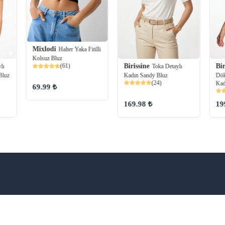
Mixlodi
Halter Yaka Fitilli
Kolsuz Bluz
Birissine
Bir
(61)
lı
Toka Detaylı
Bluz
Kadın Sandy Bluz
Dök
(24)
Kad
69.99 ₺
169.98 ₺
19