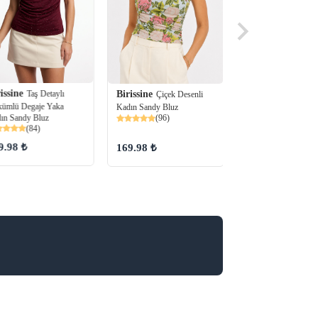
Birissine
issine
Omuz Pu
Taş Detaylı
Birissine
Çiçek Desenli
Detaylı Kadın Sandy
ümlü Degaje Yaka
Kadın Sandy Bluz
(10)
ın Sandy Bluz
(96)
(84)
121.00
99.99 ₺
9.98 ₺
169.98 ₺