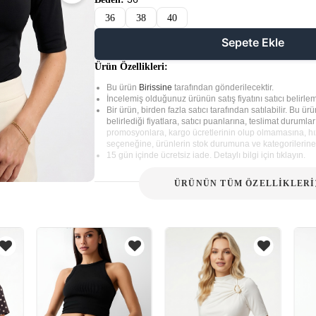
36
38
40
Sepete Ekle
Ürün Özellikleri:
Bu ürün
Birissine
tarafından gönderilecektir.
İncelemiş olduğunuz ürünün satış fiyatını satıcı belirlem
Bir ürün, birden fazla satıcı tarafından satılabilir. Bu ürün
belirlediği fiyatlara, satıcı puanlarına, teslimat durumla
promosyonlara, kargo ücretlerinin olup olmamasına, hız
seçeneğine, ürünlerin stok durumuna ve kategorilerine 
15 gün içinde ücretsiz iade. Detaylı bilgi için tıklayın.
ÜRÜNÜN TÜM ÖZELLİKLERİ