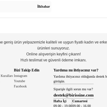
İlkbahar
ne geniş ürün yelpazemizle kaliteli ve uygun fiyatlı kadın ve erk
ürünleri sunuyoruz.
Online alışverişin keyfini çıkarın!
Hızlı teslimat ve güvenli ödeme imkanı.
Bizi Takip Edin
Yardıma mı ihtiyacınız var?
 Kuralları
Instagram
Yardıma ihtiyacınız olduğunda destek b
i
Youtube
görüşün.
Facebook
Siparişle ilgili sorun mu var?
destek@birissine.com
Hafta İçi
Cumartesi
09.00 - 19.00
09.00 - 16.00