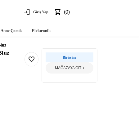
login
shopping_cart
(0)
Giriş Yap
Anne Çocuk
Elektronik
luz
Bluz
favorite
Birissine
MAĞAZAYA GİT