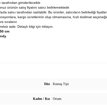
ne
tarafından gönderilecektir.
nuz ürünün satış fiyatını satıcı belirlemektedir.
fazla satıcı tarafından satılabilir. Bu ürünler, satıcıların belirlediği fiyat
osyonlara, kargo ücretlerinin olup olmamasına, hızlı teslimat seçeneğ
re sıralanır.
tsiz iade. Detaylı bilgi için tıklayın.
50 cm
andy
Düz
Kumaş Tipi
Kadın / Kız
Ortam