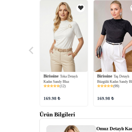
Birissine
ine
Birissine
Toka Detaylı
Omuz Detaylı
Taş Detaylı
Kadın Sandy Bluz
Sandy Bluz
Büzgülü Kadın Sandy B
(12)
(96)
(99)
169.98 ₺
 ₺
169.98 ₺
Ürün Bilgileri
Omuz Detaylı Kad