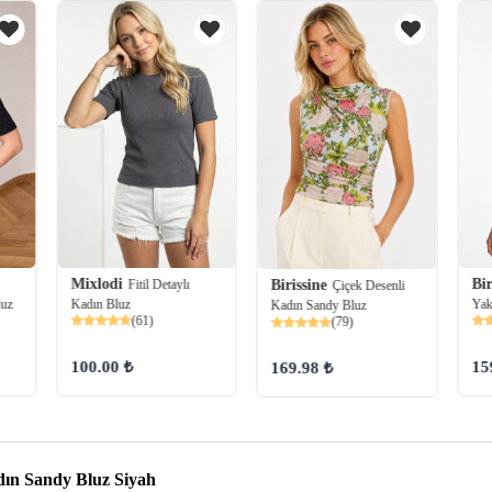
Mixlodi
Bir
Fitil Detaylı
Birissine
Çiçek Desenli
Kadın Bluz
Yak
luz
Kadın Sandy Bluz
(61)
(79)
100.00 ₺
15
169.98 ₺
ın Sandy Bluz Siyah