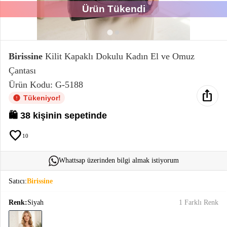
Ürün Tükendi
Elektronik
Bluz &
Tunik
Birissine
Kilit Kapaklı Dokulu Kadın El ve Omuz
Çantası
Büstiyer
Ürün Kodu: G-5188
ios_share
Tükeniyor!
🛍️ 38 kişinin sepetinde
favorite
Sweatshirt
10
Whattsap üzerinden bilgi almak istiyorum
Satıcı:
Birissine
T-Shirt
Renk:
Siyah
1 Farklı Renk
Ev
keyboard_arrow_down
Giyim