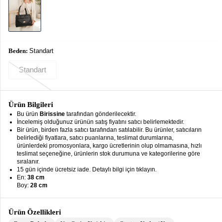
keyboard_arrow_down
Takımlar
Elbise
Alt
keyboard_arrow_down
Beden:
Standart
Giyim
Standart
Dış
keyboard_arrow_down
Giyim
Ürün Bilgileri
Tesettür
keyboard_arrow_down
Bu ürün
Birissine
tarafından gönderilecektir.
Giyim
İncelemiş olduğunuz ürünün satış fiyatını satıcı belirlemektedir.
Bir ürün, birden fazla satıcı tarafından satılabilir. Bu ürünler, satıcıların
Büyük
keyboard_arrow_down
belirlediği fiyatlara, satıcı puanlarına, teslimat durumlarına,
Beden
ürünlerdeki promosyonlara, kargo ücretlerinin olup olmamasına, hızlı
teslimat seçeneğine, ürünlerin stok durumuna ve kategorilerine göre
sıralanır.
İç
keyboard_arrow_down
15 gün içinde ücretsiz iade. Detaylı bilgi için tıklayın.
Giyim
En:
38 cm
Boy:
28 cm
Ürün Özellikleri