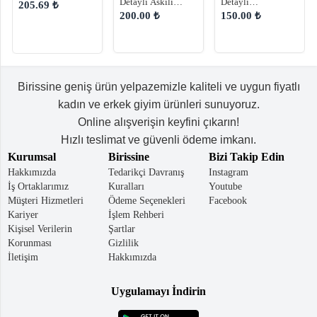
Detaylı Askılı
Detaylı
205.69 ₺
Kadın Omuz
Ayarlanabilir Askılı
200.00 ₺
150.00 ₺
Çantası
El ve Omuz Çantası
Birissine geniş ürün yelpazemizle kaliteli ve uygun fiyatlı
kadın ve erkek giyim ürünleri sunuyoruz.
Online alışverişin keyfini çıkarın!
Hızlı teslimat ve güvenli ödeme imkanı.
Kurumsal
Birissine
Bizi Takip Edin
Hakkımızda
Tedarikçi Davranış
Instagram
İş Ortaklarımız
Kuralları
Youtube
Müşteri Hizmetleri
Ödeme Seçenekleri
Facebook
Kariyer
İşlem Rehberi
Kişisel Verilerin
Şartlar
Korunması
Gizlilik
İletişim
Hakkımızda
Uygulamayı İndirin