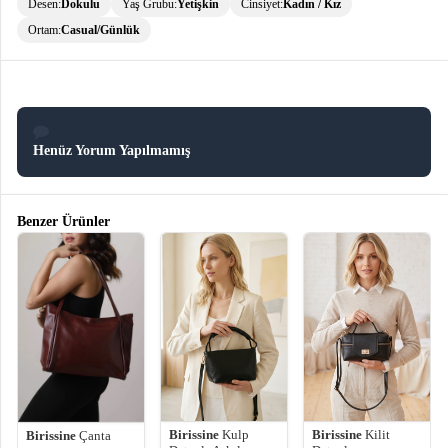
Desen:
Dokulu
Yaş Grubu:
Yetişkin
Cinsiyet:
Kadın / Kız
Ortam:
Casual/Günlük
Henüz Yorum Yapılmamış
Benzer Ürünler
Birissine
Kulp
Birissine
Kilit
Birissine
Çanta