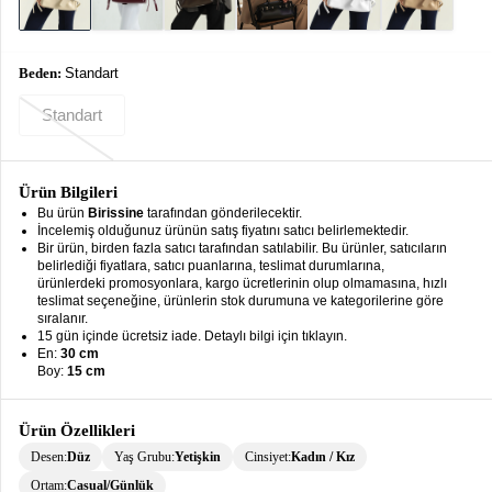
keyboard_arrow_down
Takımlar
Elbise
Beden:
Standart
Alt
keyboard_arrow_down
Standart
Giyim
Dış
keyboard_arrow_down
Giyim
Ürün Bilgileri
Bu ürün
Birissine
tarafından gönderilecektir.
İncelemiş olduğunuz ürünün satış fiyatını satıcı belirlemektedir.
Tesettür
keyboard_arrow_down
Bir ürün, birden fazla satıcı tarafından satılabilir. Bu ürünler, satıcıların
Giyim
belirlediği fiyatlara, satıcı puanlarına, teslimat durumlarına,
ürünlerdeki promosyonlara, kargo ücretlerinin olup olmamasına, hızlı
Büyük
keyboard_arrow_down
teslimat seçeneğine, ürünlerin stok durumuna ve kategorilerine göre
Beden
sıralanır.
15 gün içinde ücretsiz iade. Detaylı bilgi için tıklayın.
En:
30 cm
İç
keyboard_arrow_down
Boy:
15 cm
Giyim
Ürün Özellikleri
Desen:
Düz
Yaş Grubu:
Yetişkin
Cinsiyet:
Kadın / Kız
Ortam:
Casual/Günlük