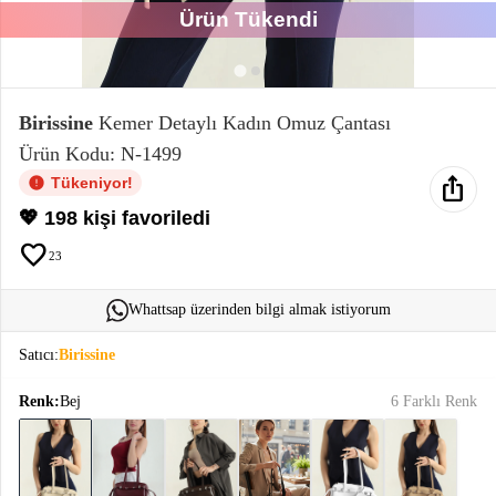
Ürün Tükendi
Elektronik
Bluz &
Tunik
Birissine
Kemer Detaylı Kadın Omuz Çantası
Ürün Kodu: N-1499
Büstiyer
ios_share
Tükeniyor!
💖 198 kişi favoriledi
favorite
23
Sweatshirt
Whattsap üzerinden bilgi almak istiyorum
Satıcı:
Birissine
Renk:
Bej
6 Farklı Renk
T-Shirt
Ev
keyboard_arrow_down
Giyim