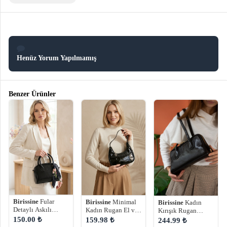
Henüz Yorum Yapılmamış
Benzer Ürünler
Birissine
Fular
Birissine
Minimal
Birissine
Kadın
Detaylı Askılı
Kadın Rugan El ve
Kırışık Rugan
Kadın Omuz
Omuz Çantası
Baget Omuz
150.00 ₺
159.98 ₺
244.99 ₺
Çantası
Çantası