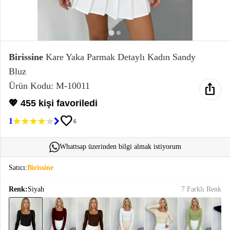
Elektronik
Bluz &
Tunik
Birissine
Kare Yaka Parmak Detaylı Kadın Sandy
Bluz
Büstiyer
ios_share
Ürün Kodu: M-10011
💖 455 kişi favoriledi
favorite
1
6
Sweatshirt
Whattsap üzerinden bilgi almak istiyorum
Satıcı:
Birissine
Renk:
Siyah
7 Farklı Renk
T-Shirt
Ev
keyboard_arrow_down
Giyim