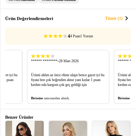
chevron_right
Ürün Değerlendirmeleri
Tümü (1)
4
4 Puan
1 Yorum
****** ********
28 Mart 2026
****** ***
 gayet iyi bu
Ürünü aldım az önce elime ulaştı bence gayet iyi bu
Ürünü aldım 
lar 1 puan
fiyata ben çok beğendim alınır yani kızlar 1 puan
fiyata ben ç
kırdım oda kargom çok geç geldiği için
kırdım oda k
Birissine
satıcısından alındı.
Birissine
satı
Benzer Ürünler