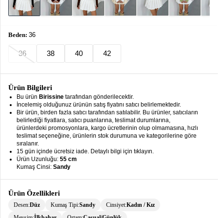
keyboard_arrow_down
Takımlar
Elbise
Beden:
36
Alt
keyboard_arrow_down
36
38
40
42
Giyim
Dış
keyboard_arrow_down
Giyim
Ürün Bilgileri
Bu ürün
Birissine
tarafından gönderilecektir.
Tesettür
keyboard_arrow_down
İncelemiş olduğunuz ürünün satış fiyatını satıcı belirlemektedir.
Giyim
Bir ürün, birden fazla satıcı tarafından satılabilir. Bu ürünler, satıcıların
belirlediği fiyatlara, satıcı puanlarına, teslimat durumlarına,
ürünlerdeki promosyonlara, kargo ücretlerinin olup olmamasına, hızlı
Büyük
keyboard_arrow_down
teslimat seçeneğine, ürünlerin stok durumuna ve kategorilerine göre
Beden
sıralanır.
15 gün içinde ücretsiz iade. Detaylı bilgi için tıklayın.
İç
Ürün Uzunluğu:
55 cm
keyboard_arrow_down
Kumaş Cinsi:
Sandy
Giyim
Ürün Özellikleri
Desen:
Düz
Kumaş Tipi:
Sandy
Cinsiyet:
Kadın / Kız
Mevsim:
İlkbahar
Ortam:
Casual/Günlük