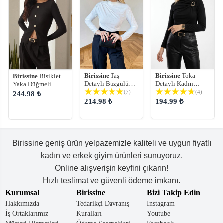
Birissine
Taş
Birissine
Toka
Birissine
Bisiklet
Detaylı Büzgülü
Detaylı Kadın
Yaka Düğmeli
Kadın Sandy Bluz
Sandy Bluz
Önden Yırtmaçlı
(7)
(4)
244.98 ₺
Uzun Kol Vücuda
214.98 ₺
194.99 ₺
Oturan Örme Bluz
Birissine geniş ürün yelpazemizle kaliteli ve uygun fiyatlı
kadın ve erkek giyim ürünleri sunuyoruz.
Online alışverişin keyfini çıkarın!
Hızlı teslimat ve güvenli ödeme imkanı.
Kurumsal
Birissine
Bizi Takip Edin
Hakkımızda
Tedarikçi Davranış
Instagram
İş Ortaklarımız
Kuralları
Youtube