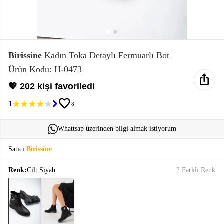
Elektronik
Bluz &
Tunik
Birissine
Kadın Toka Detaylı Fermuarlı Bot
Ürün Kodu: H-0473
ios_share
Büstiyer
💖 202 kişi favoriledi
favorite
1
8
Whattsap üzerinden bilgi almak istiyorum
Sweatshirt
Satıcı:
Birissine
Renk:
Cilt Siyah
2 Farklı Renk
T-Shirt
Ev
keyboard_arrow_down
Giyim