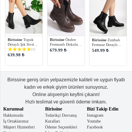
Birissine
Topuk
Birissine
Önden
Birissine
Zımbalı
Detaylı Şık Sivri
Fermuarlı Dokulu
Fermuar Detaylı
Burun Kadın Botu
Kadın Bot
Kadın Kısa Bot
(1)
679.99 ₺
549.99 ₺
639.98 ₺
Birissine geniş ürün yelpazemizle kaliteli ve uygun fiyatlı
kadın ve erkek giyim ürünleri sunuyoruz.
Online alışverişin keyfini çıkarın!
Hızlı teslimat ve güvenli ödeme imkanı.
Kurumsal
Birissine
Bizi Takip Edin
Hakkımızda
Tedarikçi Davranış
Instagram
İş Ortaklarımız
Kuralları
Youtube
Müşteri Hizmetleri
Ödeme Seçenekleri
Facebook