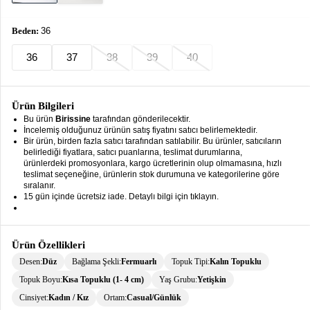
keyboard_arrow_down
Takımlar
Beden:
36
Elbise
36
37
38
39
40
Alt
keyboard_arrow_down
Giyim
Ürün Bilgileri
Dış
keyboard_arrow_down
Bu ürün
Birissine
tarafından gönderilecektir.
Giyim
İncelemiş olduğunuz ürünün satış fiyatını satıcı belirlemektedir.
Bir ürün, birden fazla satıcı tarafından satılabilir. Bu ürünler, satıcıların
Tesettür
keyboard_arrow_down
belirlediği fiyatlara, satıcı puanlarına, teslimat durumlarına,
Giyim
ürünlerdeki promosyonlara, kargo ücretlerinin olup olmamasına, hızlı
teslimat seçeneğine, ürünlerin stok durumuna ve kategorilerine göre
sıralanır.
Büyük
keyboard_arrow_down
15 gün içinde ücretsiz iade. Detaylı bilgi için tıklayın.
Beden
İç
keyboard_arrow_down
Giyim
Ürün Özellikleri
Desen:
Düz
Bağlama Şekli:
Fermuarlı
Topuk Tipi:
Kalın Topuklu
Topuk Boyu:
Kısa Topuklu (1- 4 cm)
Yaş Grubu:
Yetişkin
Cinsiyet:
Kadın / Kız
Ortam:
Casual/Günlük