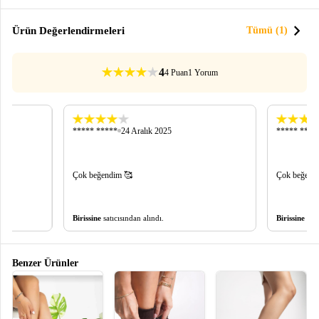
chevron_right
Ürün Değerlendirmeleri
Tümü (1)
4
4 Puan
1 Yorum
***** *****
24 Aralık 2025
***** ****
Çok beğendim 🥰
Çok beğend
Birissine
satıcısından alındı.
Birissine
satı
Benzer Ürünler