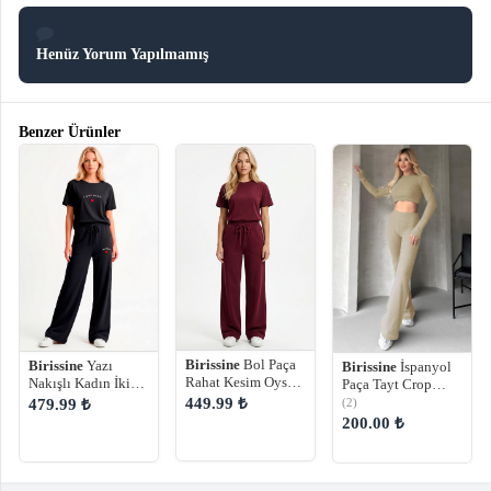
Henüz Yorum Yapılmamış
Benzer Ürünler
Birissine
Bol Paça
Birissine
Yazı
Birissine
İspanyol
Rahat Kesim Oyso
Nakışlı Kadın İki
Paça Tayt Crop
Kadın Eşofman
İplik İkili Takım
Takım
449.99 ₺
(2)
479.99 ₺
Takımı
200.00 ₺