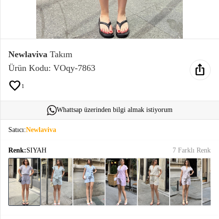
Elektronik
Bluz &
Tunik
Newlaviva
Takım
ios_share
Ürün Kodu: VOqy-7863
Büstiyer
favorite
1
Whattsap üzerinden bilgi almak istiyorum
Sweatshirt
Satıcı:
Newlaviva
Renk:
SIYAH
7 Farklı Renk
T-Shirt
Ev
keyboard_arrow_down
Giyim