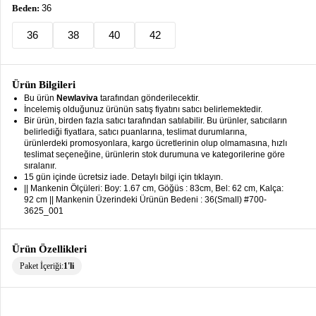
keyboard_arrow_down
Beden:
36
Takımlar
36
38
40
42
Elbise
Alt
keyboard_arrow_down
Giyim
Ürün Bilgileri
Bu ürün
Newlaviva
tarafından gönderilecektir.
Dış
İncelemiş olduğunuz ürünün satış fiyatını satıcı belirlemektedir.
keyboard_arrow_down
Bir ürün, birden fazla satıcı tarafından satılabilir. Bu ürünler, satıcıların
Giyim
belirlediği fiyatlara, satıcı puanlarına, teslimat durumlarına,
ürünlerdeki promosyonlara, kargo ücretlerinin olup olmamasına, hızlı
Tesettür
keyboard_arrow_down
teslimat seçeneğine, ürünlerin stok durumuna ve kategorilerine göre
Giyim
sıralanır.
15 gün içinde ücretsiz iade. Detaylı bilgi için tıklayın.
|| Mankenin Ölçüleri: Boy: 1.67 cm, Göğüs : 83cm, Bel: 62 cm, Kalça:
Büyük
keyboard_arrow_down
92 cm || Mankenin Üzerindeki Ürünün Bedeni : 36(Small) #700-
Beden
3625_001
İç
keyboard_arrow_down
Giyim
Ürün Özellikleri
Paket İçeriği:
1'li