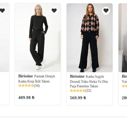
Birissine
Parmak Detaylı
Birissine
Bir
Kadın Argyle
Kadın Krep İkili Takım
Desenli Triko Hırka Ve Düz
Yır
(54)
Paça Pantolon Takım
(22)
409.98 ₺
569.99 ₺
20