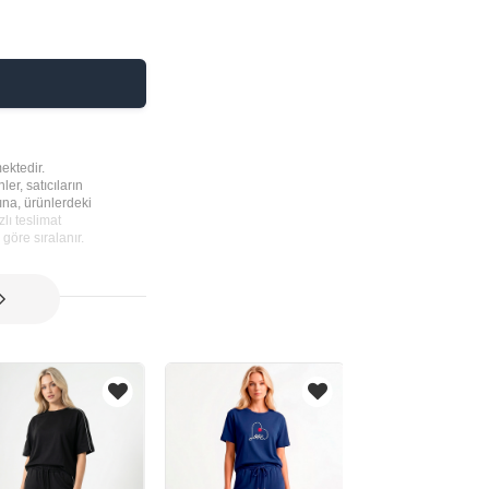
ektedir.
ler, satıcıların
rına, ürünlerdeki
lı teslimat
göre sıralanır.