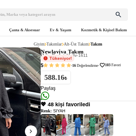
search
Çanta & Aksesuar
Ev & Yaşam
Kozmetik & Kişisel Bakım
Giyim
Takımlar
Alt-Üst Takım
Takım
Newlaviva
Takım
Ürün Kodu:
Mx3v-1611
Tükeniyor!
favorite
5
103
Favori
16
Değerlendirme
588.16
₺
Paylaş
💖 48 kişi favoriledi
SIYAH
Renk:
chevron_right