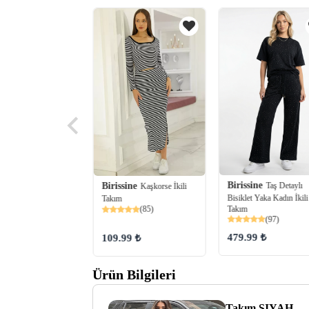
Birissine
ine
Taş Detaylı
Ayıcık Nakışlı
Birissine
Kaşkorse İkili
Bisiklet Yaka Kadın İkili
ki İplik İkili Takım
Takım
(47)
Takım
(85)
(97)
479.99 ₺
99 ₺
109.99 ₺
Ürün Bilgileri
Takım SIYAH