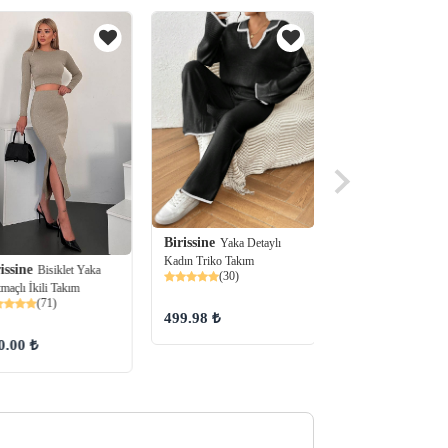
Birissine
Yaka Detaylı
Kadın Triko Takım
Birissine
issine
Parmak
Bisiklet Yaka
(30)
Geçirmeli Balıkçı Ya
tmaçlı İkili Takım
(71)
Yumuşak Doku Kalın
499.98 ₺
Takım
(33)
0.00 ₺
449.99 ₺