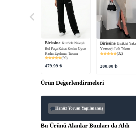
ine
Birissine
Parmak Detaylı
Kurdele Nakışlı
Birissine
Bisiklet Yak
rep İkili Takım
Bol Paça Rahat Kesim Oyso
Yırtmaçlı İkili Takım
(13)
Kadın Eşofman Takımı
(32)
(99)
98 ₺
479.99 ₺
200.00 ₺
Ürün Değerlendirmeleri
Henüz Yorum Yapılmamış
Bu Ürünü Alanlar Bunları da Aldı