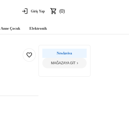
login
shopping_cart
(0)
Giriş Yap
Anne Çocuk
Elektronik
favorite
Newlaviva
MAĞAZAYA GİT