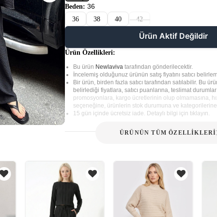
36
Beden:
36
38
40
42
Ürün Aktif Değildir
Ürün Özellikleri:
Bu ürün
Newlaviva
tarafından gönderilecektir.
İncelemiş olduğunuz ürünün satış fiyatını satıcı belirlem
Bir ürün, birden fazla satıcı tarafından satılabilir. Bu ürün
belirlediği fiyatlara, satıcı puanlarına, teslimat durumla
promosyonlara, kargo ücretlerinin olup olmamasına, hız
seçeneğine, ürünlerin stok durumuna ve kategorilerine 
15 gün içinde ücretsiz iade. Detaylı bilgi için tıklayın.
ÜRÜNÜN TÜM ÖZELLİKLERİ