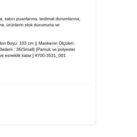
lara, satıcı puanlarına, teslimat durumlarına,
ine, ürünlerin stok durumuna ve
on Boyu: 103 cm || Mankenin Ölçüleri:
Bedeni : 36(Small) [Pamuk ve polyester
ık ve esneklik katar.] #700-3531_001