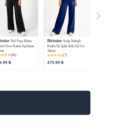
issine
Birissine
Bol Paça Rahat
Kalp Nakışlı
Birissine
Ajurlu U
im Oyso Kadın Eşofman
Kadın İki İplik İkili Alt Üst
Kollu Triko Bluz Tri
ımı
Takım
Elbise Alt Üst Takım
(49)
(7)
(57)
9.99 ₺
479.99 ₺
349.99 ₺