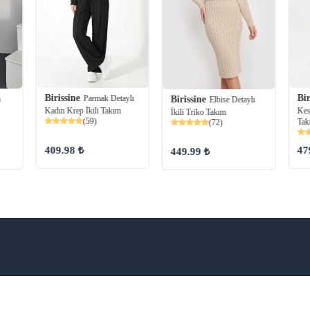
Bir
Birissine
Parmak Detaylı
Birissine
a
Elbise Detaylı
Kes
Kadın Krep İkili Takım
İkili Triko Takım
(59)
Tak
(72)
47
409.98 ₺
449.99 ₺