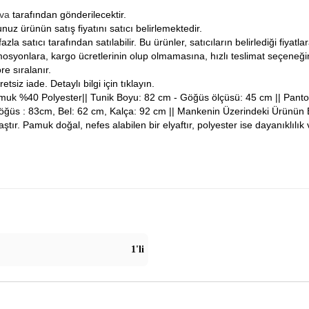
iva
tarafından gönderilecektir.
nuz ürünün satış fiyatını satıcı belirlemektedir.
fazla satıcı tarafından satılabilir. Bu ürünler, satıcıların belirlediği fiyat
osyonlara, kargo ücretlerinin olup olmamasına, hızlı teslimat seçeneğ
re sıralanır.
tsiz iade. Detaylı bilgi için tıklayın.
k %40 Polyester|| Tunik Boyu: 82 cm - Göğüs ölçüsü: 45 cm || Pantol
öğüs : 83cm, Bel: 62 cm, Kalça: 92 cm || Mankenin Üzerindeki Ürünün 
aştır. Pamuk doğal, nefes alabilen bir elyaftır, polyester ise dayanıklıl
1'li