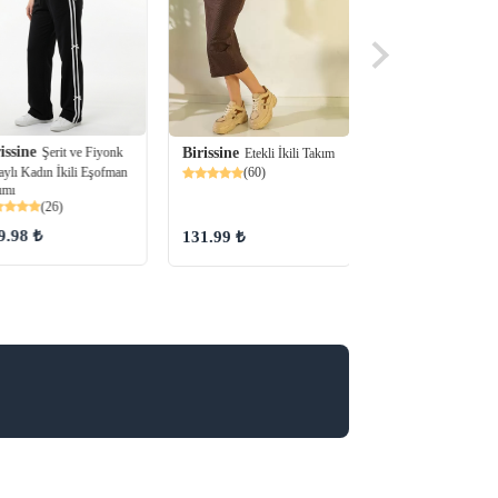
issine
Birissine
Şerit ve Fiyonk
Şerit ve 
Birissine
Etekli İkili Takım
aylı Kadın İkili Eşofman
Detaylı Kadın İkili 
(60)
ımı
Takımı
(26)
(33)
9.98 ₺
519.98 ₺
131.99 ₺