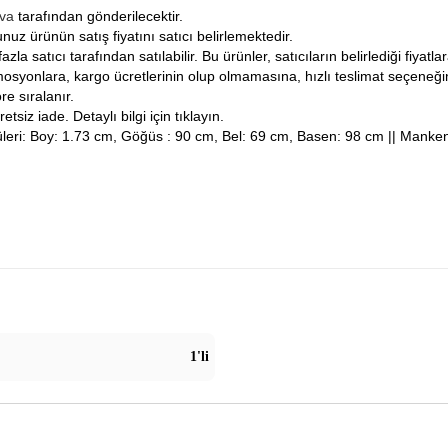
iva
tarafından gönderilecektir.
nuz ürünün satış fiyatını satıcı belirlemektedir.
fazla satıcı tarafından satılabilir. Bu ürünler, satıcıların belirlediği fiyat
osyonlara, kargo ücretlerinin olup olmamasına, hızlı teslimat seçeneğ
re sıralanır.
tsiz iade. Detaylı bilgi için tıklayın.
üleri: Boy: 1.73 cm, Göğüs : 90 cm, Bel: 69 cm, Basen: 98 cm || Manke
1'li