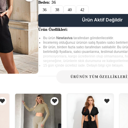
36
Beden:
36
38
40
42
Ürün Aktif Değildir
Ürün Özellikleri:
Bu ürün
Newlaviva
tarafından gönderilecektir.
İncelemiş olduğunuz ürünün satış fiyatını satıcı belirlem
Bir ürün, birden fazla satıcı tarafından satılabilir. Bu ürün
belirlediği fiyatlara, satıcı puanlarına, teslimat durumla
promosyonlara, kargo ücretlerinin olup olmamasına, hız
seçeneğine, ürünlerin stok durumuna ve kategorilerine 
15 gün içinde ücretsiz iade. Detaylı bilgi için tıklayın.
ÜRÜNÜN TÜM ÖZELLİKLERİ