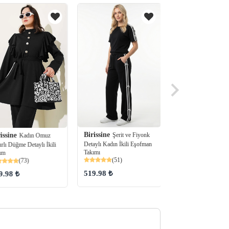
Birissine
Birissine
Şerit ve Fiyonk
Ayıcık Na
issine
Kadın Omuz
Detaylı Kadın İkili Eşofman
Kadın İki İplik İkili 
ırlı Düğme Detaylı İkili
(76)
Takımı
ım
(51)
(73)
519.98 ₺
449.99 ₺
9.98 ₺