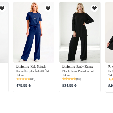
Birissine
Birissine
Sandy Kumaş
Kalp Nakışlı
Bir
Pliseli Tunik Pantolon İkili
Kadın İki İplik İkili Alt Üst
Fırf
Takım
Takım
Tak
(80)
(88)
524.99 ₺
479.99 ₺
84