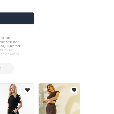
ektedir.
ler, satıcıların
rına, ürünlerdeki
lı teslimat
göre sıralanır.