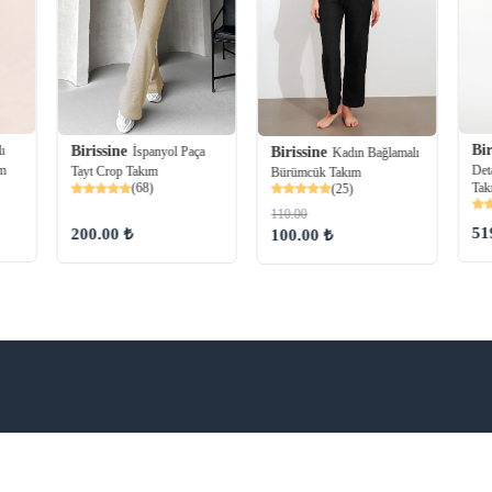
Bir
ı
Birissine
Birissine
İspanyol Paça
Kadın Bağlamalı
Det
ım
Tayt Crop Takım
Bürümcük Takım
Tak
(68)
(25)
110.00
51
200.00 ₺
100.00 ₺