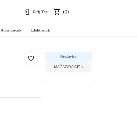
login
shopping_cart
(0)
Giriş Yap
Anne Çocuk
Elektronik
favorite
Newlaviva
MAĞAZAYA GİT