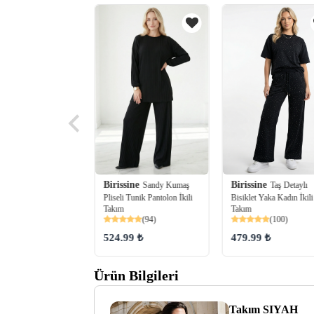
Birissine
Birissine
ine
Sandy Kumaş
Taş Detaylı
Ayıcık Nakışlı
Pliseli Tunik Pantolon İkili
Bisiklet Yaka Kadın İkili
ki İplik İkili Takım
(81)
Takım
Takım
(94)
(100)
524.99 ₺
479.99 ₺
99 ₺
Ürün Bilgileri
Takım SIYAH