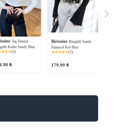
issine
Taş Detaylı
Birissine
Birissine
Büzgülü Sandy
Uzun Kol
gülü Kadın Sandy Bluz
İspanyol Kol Bluz
Asimetrik Yaka Drap
(2)
(2)
Bağlamalı Sandy Blu
(80)
4.98 ₺
179.99 ₺
189.98 ₺