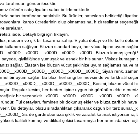
iva
tarafından gönderilecektir.
nuz ürünün satış fiyatını satıcı belirlemektedir.
fazla satıcı tarafından satılabilir. Bu ürünler, satıcıların belirlediği fiyat
osyonlara, kargo ücretlerinin olup olmamasına, hızlı teslimat seçeneğ
re sıralanır.
tsiz iade. Detaylı bilgi için tıklayın.
bluz, modern ve şık bir tasarıma sahip. V yaka detayı ve file kollu dokun
bir kullanım sağlıyor. Bluzun standart boyu, her vücut tipine uyum sağl
000D__x000D__x000D_ _x000D__x000D__x000D_ Bluzun kumaş içeriği %
 sayede, giyildiğinde yumuşak ve esnek bir his sunar. Viskoz kumaşın d
nızı sağlar. Elastan ise bluzun vücut şeklinize uyum sağlamasına ve ra
x000D__x000D__x000D_ _x000D__x000D__x000D_ Siyah renk, zamansız bi
l bir uyum sağlar. Bu bluz, herhangi bir mevsimde ve farklı stil seçen
__x000D__x000D_ _x000D__x000D__x000D_ Kesimi, bluzun vücut hatlar
mıştır. Regular kesim, her beden tipine uygun bir görünüm elde etmeni
leceğiniz bir seçenektir._x000D__x000D__x000D_ _x000D__x000D__x00
üründür. Tül detayları, feminen bir dokunuş ekler ve bluza zarif bir hava 
t verir. Bu detaylar, bluzu sıradanlıktan çıkararak özgün bir tarz sun
000D_ Siz de gardırobunuza şıklık ve zarafet katmak istiyorsanız, bu s
 yüksek kaliteli kumaşı ve dikkat çekici tasarımıyla her anınızda size eş