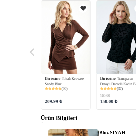
Birissine
Birissine
Tokalı Kruvaze
Transparan
ine
Uzun Kollu
Sandy Bluz
Detaylı Dantelli Kadın B
rik Yaka Drapeli Yan
(99)
(37)
alı Sandy Bluz
(52)
165.00
209.99 ₺
150.00 ₺
98 ₺
Ürün Bilgileri
Bluz SIYAH