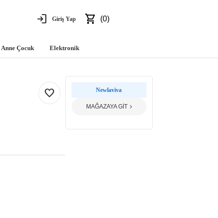
login
shopping_cart
(0)
Giriş Yap
Anne Çocuk
Elektronik
favorite
Newlaviva
MAĞAZAYA GİT