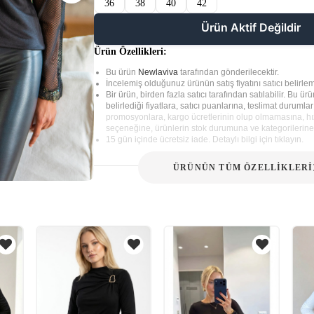
36
38
40
42
Ürün Aktif Değildir
Ürün Özellikleri:
Bu ürün
Newlaviva
tarafından gönderilecektir.
İncelemiş olduğunuz ürünün satış fiyatını satıcı belirlem
Bir ürün, birden fazla satıcı tarafından satılabilir. Bu ürün
belirlediği fiyatlara, satıcı puanlarına, teslimat durumla
promosyonlara, kargo ücretlerinin olup olmamasına, hız
seçeneğine, ürünlerin stok durumuna ve kategorilerine 
15 gün içinde ücretsiz iade. Detaylı bilgi için tıklayın.
ÜRÜNÜN TÜM ÖZELLİKLERİ