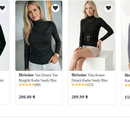
Birissine
Birissine
Sim Detaylı Yan
Toka Kemer
Bir
Büzgülü Kadın Sandy Bluz
Detaylı Kadın Sandy Bluz
luz
Kad
(60)
(53)
200.00 ₺
209.99 ₺
15