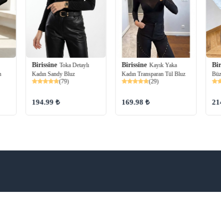
Birissine
Birissine
Bir
Toka Detaylı
Kayık Yaka
n
Kadın Sandy Bluz
Kadın Transparan Tül Bluz
Büz
(79)
(29)
194.99 ₺
169.98 ₺
21