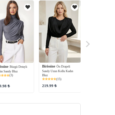
Birissine
Ön Drapeli
Birissine
issine
Büzgülü 
Büzgü Detaylı
Sandy Uzun Kollu Kadın
İspanyol Kol Bluz
ın Sandy Bluz
Bluz
(68)
(3)
(15)
219.99 ₺
179.99 ₺
9.98 ₺