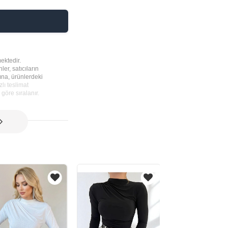
ektedir.
ler, satıcıların
rına, ürünlerdeki
lı teslimat
göre sıralanır.