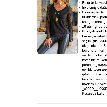
Bu ürün
Newlav
İncelemiş olduğu
Bir ürün, birden 
ürünlerdeki prom
kategorilerine gö
15 gün içinde ücre
Bu siyah renkli 
kesimiyle rahat 
seçilmiştir._x
oluşmaktadır. Bu
boyu ferah kalma
yardımcı olur._
kombinle mükemme
parçadır._x000D
şekilde tasarlan
günlerde giyebi
tasarlanmış bir 
modern bir twis
_x000D__x000D__x
Kusursuz kalıbı,