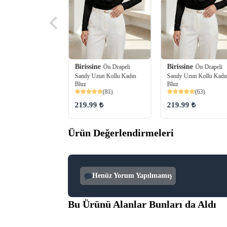
Birissine
Birissine
Ön Drapeli
Ön Drapeli
ine
Fitilli Boğazlı
Sandy Uzun Kollu Kadın
Sandy Uzun Kollu Kadı
Bluz
Bluz
(44)
(81)
(63)
219.99 ₺
219.99 ₺
 ₺
Ürün Değerlendirmeleri
Henüz Yorum Yapılmamış
Bu Ürünü Alanlar Bunları da Aldı