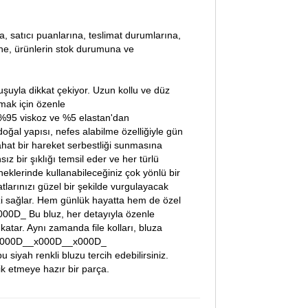
lara, satıcı puanlarına, teslimat durumlarına,
ine, ürünlerin stok durumuna ve
uşuyla dikkat çekiyor. Uzun kollu ve düz
amak için özenle
95 viskoz ve %5 elastan'dan
oğal yapısı, nefes alabilme özelliğiyle gün
hat bir hareket serbestliği sunmasına
r şıklığı temsil eder ve her türlü
eklerinde kullanabileceğiniz çok yönlü bir
ınızı güzel bir şekilde vurgulayacak
zi sağlar. Hem günlük hayatta hem de özel
0D_ Bu bluz, her detayıyla özenle
katar. Aynı zamanda file kolları, bluza
ar._x000D__x000D__x000D_
iyah renkli bluzu tercih edebilirsiniz.
lik etmeye hazır bir parça.