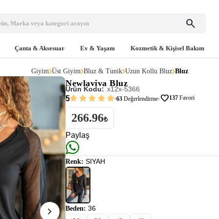
search
Çanta & Aksesuar
Ev & Yaşam
Kozmetik & Kişisel Bakım
Giyim
Üst Giyim
Bluz & Tunik
Uzun Kollu Bluz
Bluz
Newlaviva
Bluz
Ürün Kodu:
x12x-5366
favorite
5
137
Favori
63
Değerlendirme
266.96
₺
Paylaş
SIYAH
Renk:
36
chevron_right
Beden: