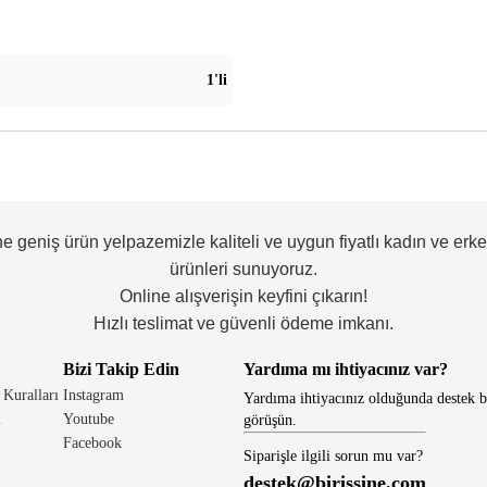
1'li
ne geniş ürün yelpazemizle kaliteli ve uygun fiyatlı kadın ve erk
ürünleri sunuyoruz.
Online alışverişin keyfini çıkarın!
Hızlı teslimat ve güvenli ödeme imkanı.
Bizi Takip Edin
Yardıma mı ihtiyacınız var?
 Kuralları
Instagram
Yardıma ihtiyacınız olduğunda destek b
i
Youtube
görüşün.
Facebook
Siparişle ilgili sorun mu var?
destek@birissine.com