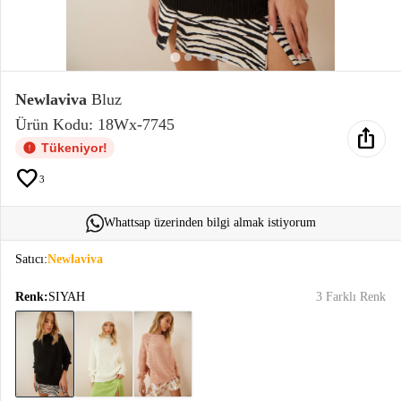
Elektronik
Bluz &
Tunik
Newlaviva
Bluz
Ürün Kodu: 18Wx-7745
ios_share
Büstiyer
Tükeniyor!
favorite
3
Whattsap üzerinden bilgi almak istiyorum
Sweatshirt
Satıcı:
Newlaviva
Renk:
SIYAH
3 Farklı Renk
T-Shirt
Ev
keyboard_arrow_down
Giyim