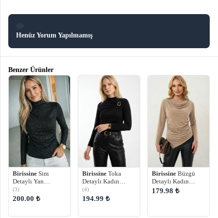
Henüz Yorum Yapılmamış
Benzer Ürünler
Birissine
Sim
Birissine
Toka
Birissine
Büzgü
Detaylı Yan
Detaylı Kadın
Detaylı Kadın
Büzgülü Kadın
Sandy Bluz
Sandy Bluz
(3)
(4)
179.98 ₺
Sandy Bluz
200.00 ₺
194.99 ₺