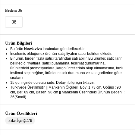
keyboard_arrow_down
Takımlar
Beden:
36
Elbise
36
Alt
keyboard_arrow_down
Giyim
Ürün Bilgileri
Dış
keyboard_arrow_down
Bu ürün
Newlaviva
tarafından gönderilecektir.
Giyim
İncelemiş olduğunuz ürünün satış fiyatını satıcı belirlemektedir.
Bir ürün, birden fazla satıcı tarafından satılabilir. Bu ürünler, satıcıların
belirlediği fiyatlara, satıcı puanlarına, teslimat durumlarına,
Tesettür
keyboard_arrow_down
ürünlerdeki promosyonlara, kargo ücretlerinin olup olmamasına, hızlı
Giyim
teslimat seçeneğine, ürünlerin stok durumuna ve kategorilerine göre
sıralanır.
Büyük
keyboard_arrow_down
15 gün içinde ücretsiz iade. Detaylı bilgi için tıklayın.
Beden
Türkiyede Üretilmiştir || Mankenin Ölçüleri: Boy: 1.73 cm, Göğüs : 90
cm, Bel: 69 cm, Basen: 98 cm || Mankenin Üzerindeki Ürünün Bedeni :
36(Small)
İç
keyboard_arrow_down
Giyim
Ürün Özellikleri
Paket İçeriği:
1'li