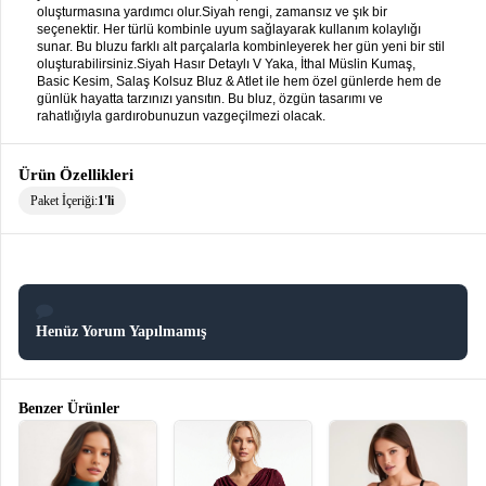
oluşturmasına yardımcı olur.Siyah rengi, zamansız ve şık bir
seçenektir. Her türlü kombinle uyum sağlayarak kullanım kolaylığı
sunar. Bu bluzu farklı alt parçalarla kombinleyerek her gün yeni bir stil
oluşturabilirsiniz.Siyah Hasır Detaylı V Yaka, İthal Müslin Kumaş,
Basic Kesim, Salaş Kolsuz Bluz & Atlet ile hem özel günlerde hem de
günlük hayatta tarzınızı yansıtın. Bu bluz, özgün tasarımı ve
rahatlığıyla gardırobunuzun vazgeçilmezi olacak.
Ürün Özellikleri
Paket İçeriği:
1'li
Henüz Yorum Yapılmamış
Benzer Ürünler