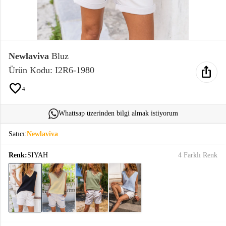
Elektronik
Bluz &
Tunik
Newlaviva
Bluz
ios_share
Ürün Kodu: I2R6-1980
Büstiyer
favorite
4
Whattsap üzerinden bilgi almak istiyorum
Sweatshirt
Satıcı:
Newlaviva
Renk:
SIYAH
4 Farklı Renk
T-Shirt
Ev
keyboard_arrow_down
Giyim