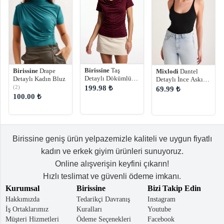
Birissine
Taş
Birissine
Drape
Mixlodi
Dantel
Detaylı Dökümlü
Detaylı Kadın Bluz
Detaylı İnce Askılı
Degaje Yaka Kadın
Fitilli Atlet
199.98 ₺
(2)
69.99 ₺
Sandy Bluz
100.00 ₺
Birissine geniş ürün yelpazemizle kaliteli ve uygun fiyatlı
kadın ve erkek giyim ürünleri sunuyoruz.
Online alışverişin keyfini çıkarın!
Hızlı teslimat ve güvenli ödeme imkanı.
Kurumsal
Birissine
Bizi Takip Edin
Hakkımızda
Tedarikçi Davranış
Instagram
İş Ortaklarımız
Kuralları
Youtube
Müşteri Hizmetleri
Ödeme Seçenekleri
Facebook