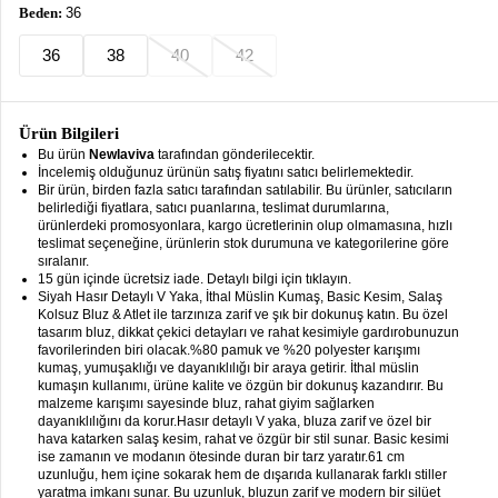
keyboard_arrow_down
Beden:
36
Takımlar
36
38
40
42
Elbise
Alt
keyboard_arrow_down
Giyim
Ürün Bilgileri
Bu ürün
Newlaviva
tarafından gönderilecektir.
Dış
İncelemiş olduğunuz ürünün satış fiyatını satıcı belirlemektedir.
keyboard_arrow_down
Bir ürün, birden fazla satıcı tarafından satılabilir. Bu ürünler, satıcıların
Giyim
belirlediği fiyatlara, satıcı puanlarına, teslimat durumlarına,
ürünlerdeki promosyonlara, kargo ücretlerinin olup olmamasına, hızlı
Tesettür
keyboard_arrow_down
teslimat seçeneğine, ürünlerin stok durumuna ve kategorilerine göre
Giyim
sıralanır.
15 gün içinde ücretsiz iade. Detaylı bilgi için tıklayın.
Siyah Hasır Detaylı V Yaka, İthal Müslin Kumaş, Basic Kesim, Salaş
Büyük
keyboard_arrow_down
Kolsuz Bluz & Atlet ile tarzınıza zarif ve şık bir dokunuş katın. Bu özel
Beden
tasarım bluz, dikkat çekici detayları ve rahat kesimiyle gardırobunuzun
favorilerinden biri olacak.%80 pamuk ve %20 polyester karışımı
İç
keyboard_arrow_down
kumaş, yumuşaklığı ve dayanıklılığı bir araya getirir. İthal müslin
kumaşın kullanımı, ürüne kalite ve özgün bir dokunuş kazandırır. Bu
Giyim
malzeme karışımı sayesinde bluz, rahat giyim sağlarken
dayanıklılığını da korur.Hasır detaylı V yaka, bluza zarif ve özel bir
hava katarken salaş kesim, rahat ve özgür bir stil sunar. Basic kesimi
ise zamanın ve modanın ötesinde duran bir tarz yaratır.61 cm
uzunluğu, hem içine sokarak hem de dışarıda kullanarak farklı stiller
yaratma imkanı sunar. Bu uzunluk, bluzun zarif ve modern bir silüet