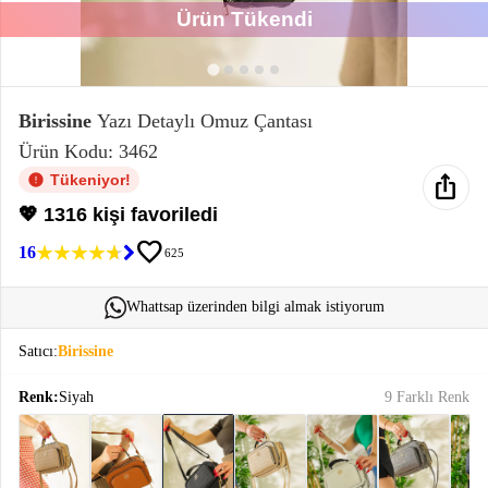
Ürün Tükendi
Elektronik
Bluz &
Tunik
Birissine
Yazı Detaylı Omuz Çantası
Ürün Kodu: 3462
Büstiyer
ios_share
Tükeniyor!
💖 1316 kişi favoriledi
favorite
16
625
Sweatshirt
Whattsap üzerinden bilgi almak istiyorum
Satıcı:
Birissine
Renk:
Siyah
9 Farklı Renk
T-Shirt
Ev
keyboard_arrow_down
Giyim