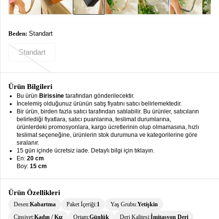
keyboard_arrow_down
Takımlar
Elbise
Beden:
Standart
Alt
keyboard_arrow_down
Standart
Giyim
Dış
keyboard_arrow_down
Giyim
Ürün Bilgileri
Bu ürün
Birissine
tarafından gönderilecektir.
Tesettür
İncelemiş olduğunuz ürünün satış fiyatını satıcı belirlemektedir.
keyboard_arrow_down
Bir ürün, birden fazla satıcı tarafından satılabilir. Bu ürünler, satıcıların
Giyim
belirlediği fiyatlara, satıcı puanlarına, teslimat durumlarına,
ürünlerdeki promosyonlara, kargo ücretlerinin olup olmamasına, hızlı
Büyük
keyboard_arrow_down
teslimat seçeneğine, ürünlerin stok durumuna ve kategorilerine göre
Beden
sıralanır.
15 gün içinde ücretsiz iade. Detaylı bilgi için tıklayın.
En:
20 cm
İç
keyboard_arrow_down
Boy:
15 cm
Giyim
Ürün Özellikleri
Desen:
Kabartma
Paket İçeriği:
1
Yaş Grubu:
Yetişkin
Cinsiyet:
Kadın / Kız
Ortam:
Günlük
Deri Kalitesi:
İmitasyon Deri