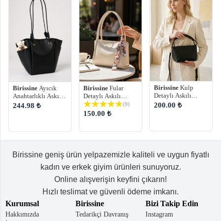
Birissine
Kulp
Birissine
Ayıcık
Birissine
Fular
Detaylı Askılı
Anahtarlıklı Askılı
Detaylı Askılı
Kadın Omuz
Kadın Omuz
Kadın Omuz
200.00 ₺
(9)
244.98 ₺
Çantası
Çantası
Çantası
150.00 ₺
Birissine geniş ürün yelpazemizle kaliteli ve uygun fiyatlı
kadın ve erkek giyim ürünleri sunuyoruz.
Online alışverişin keyfini çıkarın!
Hızlı teslimat ve güvenli ödeme imkanı.
Kurumsal
Birissine
Bizi Takip Edin
Hakkımızda
Tedarikçi Davranış
Instagram