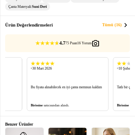
Çanta Materyali:
Suni Deri
chevron_right
Ürün Değerlendirmeleri
Tümü (16)
photo_camera
4.7
75 Puan
16 Yorum
30 Mart 2026
10 Şubat 2
Bu fiyata alınabilecek en iyi çanta memnun kaldım
Tatlı bir çan
Birissine
satıcısından alındı.
Birissine
satı
Benzer Ürünler