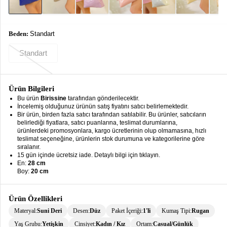
keyboard_arrow_down
Takımlar
Elbise
Beden:
Standart
Alt
keyboard_arrow_down
Standart
Giyim
Dış
keyboard_arrow_down
Giyim
Ürün Bilgileri
Bu ürün
Birissine
tarafından gönderilecektir.
İncelemiş olduğunuz ürünün satış fiyatını satıcı belirlemektedir.
Tesettür
keyboard_arrow_down
Bir ürün, birden fazla satıcı tarafından satılabilir. Bu ürünler, satıcıların
Giyim
belirlediği fiyatlara, satıcı puanlarına, teslimat durumlarına,
ürünlerdeki promosyonlara, kargo ücretlerinin olup olmamasına, hızlı
Büyük
keyboard_arrow_down
teslimat seçeneğine, ürünlerin stok durumuna ve kategorilerine göre
Beden
sıralanır.
15 gün içinde ücretsiz iade. Detaylı bilgi için tıklayın.
En:
28 cm
İç
keyboard_arrow_down
Boy:
20 cm
Giyim
Ürün Özellikleri
Materyal:
Suni Deri
Desen:
Düz
Paket İçeriği:
1'li
Kumaş Tipi:
Rugan
Yaş Grubu:
Yetişkin
Cinsiyet:
Kadın / Kız
Ortam:
Casual/Günlük