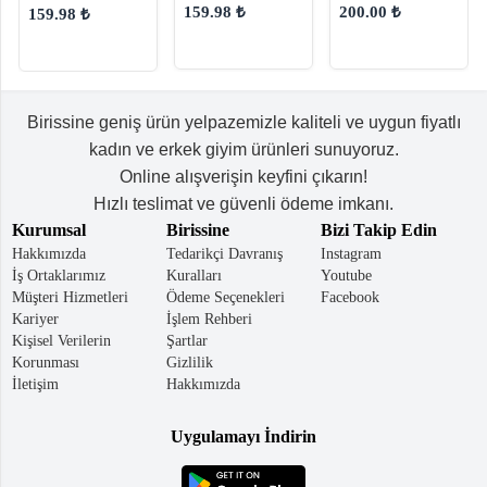
Kadın Omuz
Omuz Çantası
Omuz Çantası
159.98 ₺
200.00 ₺
159.98 ₺
Çantası
Birissine geniş ürün yelpazemizle kaliteli ve uygun fiyatlı
kadın ve erkek giyim ürünleri sunuyoruz.
Online alışverişin keyfini çıkarın!
Hızlı teslimat ve güvenli ödeme imkanı.
Kurumsal
Birissine
Bizi Takip Edin
Hakkımızda
Tedarikçi Davranış
Instagram
İş Ortaklarımız
Kuralları
Youtube
Müşteri Hizmetleri
Ödeme Seçenekleri
Facebook
Kariyer
İşlem Rehberi
Kişisel Verilerin
Şartlar
Korunması
Gizlilik
İletişim
Hakkımızda
Uygulamayı İndirin