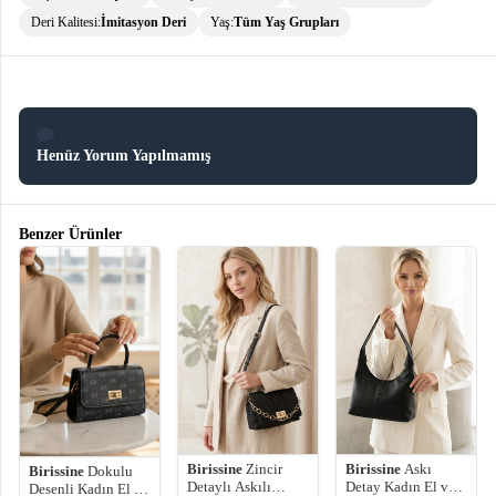
Deri Kalitesi:
İmitasyon Deri
Yaş:
Tüm Yaş Grupları
Henüz Yorum Yapılmamış
Benzer Ürünler
Birissine
Zincir
Birissine
Askı
Birissine
Dokulu
Detaylı Askılı
Detay Kadın El ve
Desenli Kadın El ve