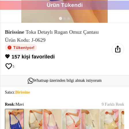
Ürün Tükendi
Elektronik
Bluz &
Tunik
Birissine
Toka Detaylı Rugan Omuz Çantası
Ürün Kodu: J-0629
Büstiyer
ios_share
Tükeniyor!
💖 157 kişi favoriledi
favorite
5
Sweatshirt
Whattsap üzerinden bilgi almak istiyorum
Satıcı:
Birissine
Renk:
Mavi
9 Farklı Renk
T-Shirt
Ev
keyboard_arrow_down
Giyim