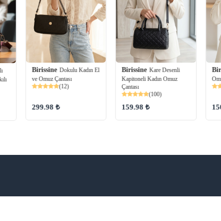
Birissine
Birissine
Bir
Kare Desenli
Dokulu Kadın El
lı
Kapitoneli Kadın Omuz
ve Omuz Çantası
Omu
ılı
(12)
Çantası
(100)
159.98 ₺
299.98 ₺
15