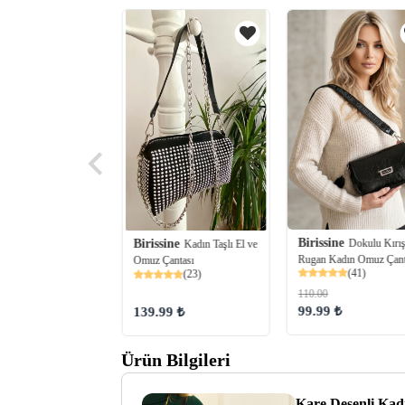
Birissine
Dokulu Kırış
ine
Birissine
Dokulu Askı
Kadın Taşlı El ve
Rugan Kadın Omuz Çant
ı Kadın Omuz Çantası
Omuz Çantası
(41)
(77)
(23)
110.00
99.99 ₺
98 ₺
139.99 ₺
Ürün Bilgileri
Kare Desenli Kad