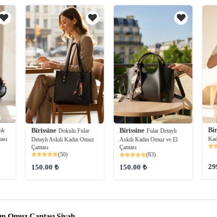
Bir
ık
Birissine
Birissine
Dokulu Fular
Fular Detaylı
ası
Kad
Detaylı Askılı Kadın Omuz
Askılı Kadın Omuz ve El
Çantası
Çantası
(50)
(83)
29
150.00 ₺
150.00 ₺
ın Omuz Çantası Siyah