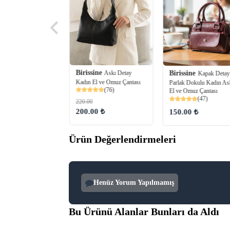
Birissine
Askı Detay
ine
Birissine
Kilit Kapaklı
Kapak Detay
Kadın El ve Omuz Çantası
etaylı Kadın Omuz
Parlak Dokulu Kadın Ask
(76)
El ve Omuz Çantası
(32)
(47)
220.00
200.00 ₺
00 ₺
150.00 ₺
Ürün Değerlendirmeleri
Henüz Yorum Yapılmamış
Bu Ürünü Alanlar Bunları da Aldı