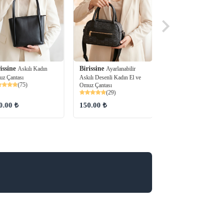
issine
Birissine
Askılı Kadın
Ayarlanabilir
Birissine
Kilit Kap
z Çantası
Askılı Desenli Kadın El ve
Kadın El ve Omuz Ça
(75)
Omuz Çantası
(38)
(29)
0.00 ₺
150.00 ₺
160.00 ₺