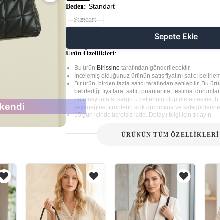
Standart
Beden:
Standart
Sepete Ekle
Ürün Özellikleri:
Bu ürün
Birissine
tarafından gönderilecektir.
İncelemiş olduğunuz ürünün satış fiyatını satıcı belirlem
Bir ürün, birden fazla satıcı tarafından satılabilir. Bu ürün
belirlediği fiyatlara, satıcı puanlarına, teslimat durumla
promosyonlara, kargo ücretlerinin olup olmamasına, hız
kendi
seçeneğine, ürünlerin stok durumuna ve kategorilerine 
15 gün içinde ücretsiz iade. Detaylı bilgi için tıklayın.
ÜRÜNÜN TÜM ÖZELLİKLERİ