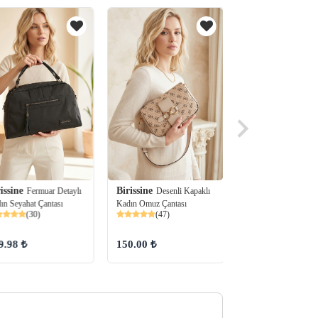
issine
Birissine
Birissine
Fermuar Detaylı
Desenli Kapaklı
Kilit Kap
ın Seyahat Çantası
Kadın Omuz Çantası
Kadın Omuz Çantası
(30)
(47)
(93)
9.98 ₺
150.00 ₺
150.00 ₺