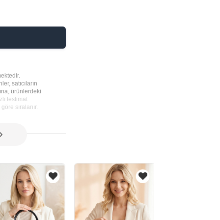
ektedir.
ler, satıcıların
rına, ürünlerdeki
lı teslimat
göre sıralanır.