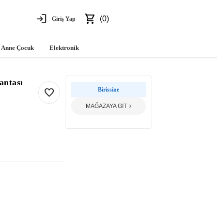
login
shopping_cart
(0)
Giriş Yap
Anne Çocuk
Elektronik
antası
favorite
Birissine
MAĞAZAYA GİT