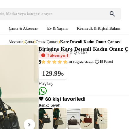
search
Çanta & Aksesuar
Ev & Yaşam
Kozmetik & Kişisel Bakım
Aksesuar
Çanta
Omuz Çantası
Kare Desenli Kadın Omuz Çantası
Birissine
Kare Desenli Kadın Omuz Ç
Ürün Kodu:
XX-X-Q-0157
Tükeniyor!
favorite
5
19
Favori
20
Değerlendirme
129.99
₺
Paylaş
💖 68 kişi favoriledi
Siyah
Renk:
chevron_right