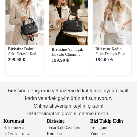
Birissine
Dokulu
Birissine
Kadın
Birissine
Yumuşak
Askı Detaylı Kadın
Fular Detaylı El ve
Dokulu Charm
Omuz Çantası
Omuz Çantası
Detaylı Kadın
299.98 ₺
150.00 ₺
199.99 ₺
Omuz Çantası
Birissine geniş ürün yelpazemizle kaliteli ve uygun fiyatlı
kadın ve erkek giyim ürünleri sunuyoruz.
Online alışverişin keyfini çıkarın!
Hızlı teslimat ve güvenli ödeme imkanı.
Kurumsal
Birissine
Bizi Takip Edin
Hakkımızda
Tedarikçi Davranış
Instagram
İş Ortaklarımız
Kuralları
Youtube