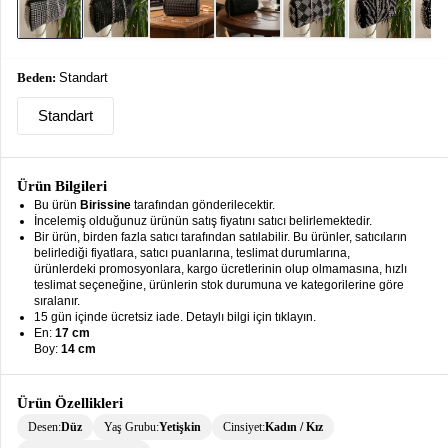
keyboard_arrow_down
Takımlar
Elbise
Beden:
Standart
Alt
keyboard_arrow_down
Standart
Giyim
Dış
keyboard_arrow_down
Giyim
Ürün Bilgileri
Bu ürün
Birissine
tarafından gönderilecektir.
Tesettür
keyboard_arrow_down
İncelemiş olduğunuz ürünün satış fiyatını satıcı belirlemektedir.
Giyim
Bir ürün, birden fazla satıcı tarafından satılabilir. Bu ürünler, satıcıların
belirlediği fiyatlara, satıcı puanlarına, teslimat durumlarına,
ürünlerdeki promosyonlara, kargo ücretlerinin olup olmamasına, hızlı
Büyük
keyboard_arrow_down
teslimat seçeneğine, ürünlerin stok durumuna ve kategorilerine göre
Beden
sıralanır.
15 gün içinde ücretsiz iade. Detaylı bilgi için tıklayın.
İç
keyboard_arrow_down
En:
17 cm
Giyim
Boy:
14 cm
Ürün Özellikleri
Desen:
Düz
Yaş Grubu:
Yetişkin
Cinsiyet:
Kadın / Kız