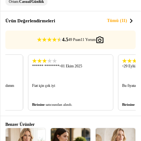
Ortam:
Casual/Günlük
chevron_right
Ürün Değerlendirmeleri
Tümü (11)
photo_camera
4.5
49 Puan
11 Yorum
****** ********
01 Ekim 2025
29 Eylül 2
bayıldımm
Fiat için çok iyi
Bu fiyata m
Birissine
satıcısından alındı.
Birissine
satı
Benzer Ürünler