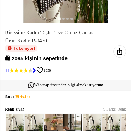
Elektronik
Bluz &
Tunik
Birissine
Kadın Taşlı El ve Omuz Çantası
Ürün Kodu: P-0470
Büstiyer
Tükeniyor!
ios_share
🛍️ 2095 kişinin sepetinde
favorite
11
1058
Sweatshirt
Whattsap üzerinden bilgi almak istiyorum
Satıcı:
Birissine
Renk:
siyah
9 Farklı Renk
T-Shirt
Ev
keyboard_arrow_down
Giyim