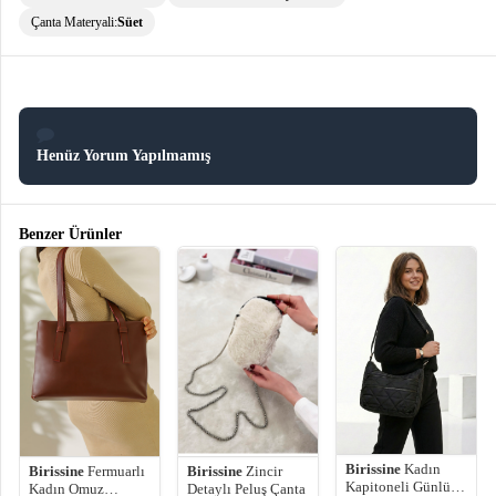
Çanta Materyali:
Süet
Henüz Yorum Yapılmamış
Benzer Ürünler
Birissine
Kadın
Birissine
Zincir
Birissine
Fermuarlı
Kapitoneli Günlük
Detaylı Peluş Çanta
Kadın Omuz