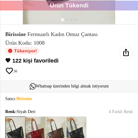
Ürün Tükendi
Elektronik
Bluz &
Tunik
Birissine
Fermuarlı Kadın Omuz Çantası
Ürün Kodu: 1008
Büstiyer
ios_share
Tükeniyor!
💖 122 kişi favoriledi
favorite
30
Sweatshirt
Whattsap üzerinden bilgi almak istiyorum
Satıcı:
Birissine
Renk:
Siyah Deri
4 Farklı Renk
T-Shirt
Ev
keyboard_arrow_down
Giyim