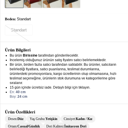
keyboard_arrow_down
Takımlar
Elbise
Beden:
Standart
Alt
keyboard_arrow_down
Standart
Giyim
Dış
keyboard_arrow_down
Giyim
Ürün Bilgileri
Bu ürün
Birissine
tarafından gönderilecektir.
İncelemiş olduğunuz ürünün satış fiyatını satıcı belirlemektedir.
Tesettür
keyboard_arrow_down
Bir ürün, birden fazla satıcı tarafından satılabilir. Bu ürünler, satıcıların
Giyim
belirlediği fiyatlara, satıcı puanlarına, teslimat durumlarına,
ürünlerdeki promosyonlara, kargo ücretlerinin olup olmamasına, hızlı
Büyük
keyboard_arrow_down
teslimat seçeneğine, ürünlerin stok durumuna ve kategorilerine göre
Beden
sıralanır.
15 gün içinde ücretsiz iade. Detaylı bilgi için tıklayın.
En:
40 cm
İç
keyboard_arrow_down
Boy:
24 cm
Giyim
Ürün Özellikleri
Desen:
Düz
Yaş Grubu:
Yetişkin
Cinsiyet:
Kadın / Kız
Ortam:
Casual/Günlük
Deri Kalitesi:
İmitasyon Deri