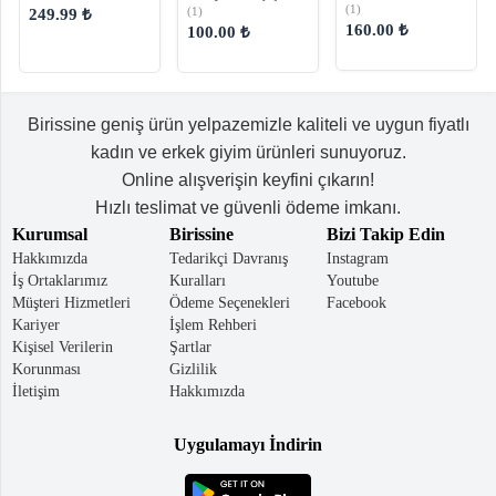
Çapraz Çanta
Çantası
(1)
(1)
249.99 ₺
160.00 ₺
100.00 ₺
Birissine geniş ürün yelpazemizle kaliteli ve uygun fiyatlı
kadın ve erkek giyim ürünleri sunuyoruz.
Online alışverişin keyfini çıkarın!
Hızlı teslimat ve güvenli ödeme imkanı.
Kurumsal
Birissine
Bizi Takip Edin
Hakkımızda
Tedarikçi Davranış
Instagram
İş Ortaklarımız
Kuralları
Youtube
Müşteri Hizmetleri
Ödeme Seçenekleri
Facebook
Kariyer
İşlem Rehberi
Kişisel Verilerin
Şartlar
Korunması
Gizlilik
İletişim
Hakkımızda
Uygulamayı İndirin