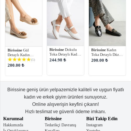
Birissine
Dokulu
Birissine
Kadın
Birissine
Gül
Toka Detaylı Kadın
Toka Detaylı Düz
Detaylı Kadın
Günlük Babet
Taban Günlük
Babet
244.98 ₺
(1)
200.00 ₺
Ayakkabı
Babet Loafer
200.00 ₺
Birissine geniş ürün yelpazemizle kaliteli ve uygun fiyatlı
kadın ve erkek giyim ürünleri sunuyoruz.
Online alışverişin keyfini çıkarın!
Hızlı teslimat ve güvenli ödeme imkanı.
Kurumsal
Birissine
Bizi Takip Edin
Hakkımızda
Tedarikçi Davranış
Instagram
İş Ortaklarımız
Kuralları
Youtube