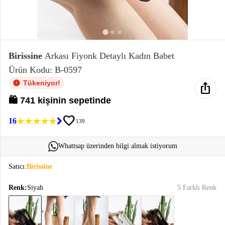
Elektronik
Bluz &
Tunik
Birissine
Arkası Fiyonk Detaylı Kadın Babet
Ürün Kodu: B-0597
Büstiyer
Tükeniyor!
ios_share
🛍️ 741 kişinin sepetinde
favorite
16
139
Sweatshirt
Whattsap üzerinden bilgi almak istiyorum
Satıcı:
Birissine
Renk:
Siyah
5 Farklı Renk
T-Shirt
Ev
keyboard_arrow_down
Giyim