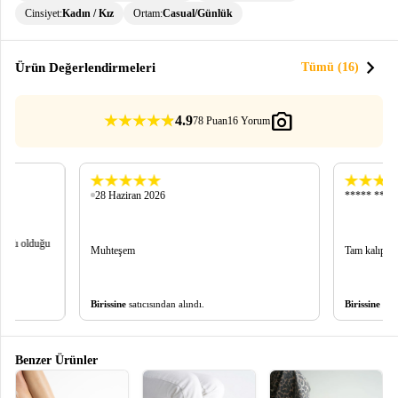
Cinsiyet:
Kadın / Kız
Ortam:
Casual/Günlük
chevron_right
Ürün Değerlendirmeleri
Tümü (16)
photo_camera
4.9
78 Puan
16 Yorum
28 Haziran 2026
***** ****
raklı olduğu
Muhteşem
Tam kalıp fi
Birissine
satıcısından alındı.
Birissine
satı
Benzer Ürünler