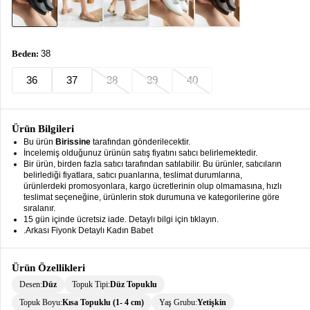
keyboard_arrow_down
Takımlar
Elbise
Beden:
38
Alt
keyboard_arrow_down
36
37
38
39
40
Giyim
Dış
keyboard_arrow_down
Giyim
Ürün Bilgileri
Bu ürün
Birissine
tarafından gönderilecektir.
Tesettür
keyboard_arrow_down
İncelemiş olduğunuz ürünün satış fiyatını satıcı belirlemektedir.
Giyim
Bir ürün, birden fazla satıcı tarafından satılabilir. Bu ürünler, satıcıların
belirlediği fiyatlara, satıcı puanlarına, teslimat durumlarına,
ürünlerdeki promosyonlara, kargo ücretlerinin olup olmamasına, hızlı
Büyük
keyboard_arrow_down
teslimat seçeneğine, ürünlerin stok durumuna ve kategorilerine göre
Beden
sıralanır.
15 gün içinde ücretsiz iade. Detaylı bilgi için tıklayın.
İç
keyboard_arrow_down
.Arkası Fiyonk Detaylı Kadın Babet
Giyim
Ürün Özellikleri
Desen:
Düz
Topuk Tipi:
Düz Topuklu
Topuk Boyu:
Kısa Topuklu (1- 4 cm)
Yaş Grubu:
Yetişkin