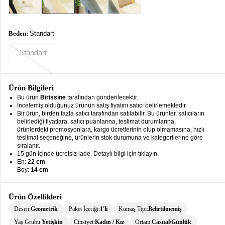
keyboard_arrow_down
Takımlar
Elbise
Beden:
Standart
Alt
keyboard_arrow_down
Standart
Giyim
Dış
keyboard_arrow_down
Giyim
Ürün Bilgileri
Bu ürün
Birissine
tarafından gönderilecektir.
İncelemiş olduğunuz ürünün satış fiyatını satıcı belirlemektedir.
Tesettür
keyboard_arrow_down
Bir ürün, birden fazla satıcı tarafından satılabilir. Bu ürünler, satıcıların
Giyim
belirlediği fiyatlara, satıcı puanlarına, teslimat durumlarına,
ürünlerdeki promosyonlara, kargo ücretlerinin olup olmamasına, hızlı
Büyük
keyboard_arrow_down
teslimat seçeneğine, ürünlerin stok durumuna ve kategorilerine göre
Beden
sıralanır.
15 gün içinde ücretsiz iade. Detaylı bilgi için tıklayın.
En:
22 cm
İç
keyboard_arrow_down
Boy:
14 cm
Giyim
Ürün Özellikleri
Desen:
Geometrik
Paket İçeriği:
1'li
Kumaş Tipi:
Belirtilmemiş
Yaş Grubu:
Yetişkin
Cinsiyet:
Kadın / Kız
Ortam:
Casual/Günlük