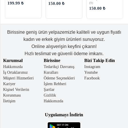
Çapraz Çanta
Kadın Omuz
Kadın Omuz
199.99 ₺
(9)
150.00 ₺
Çantası
Çantası
150.00 ₺
Birissine geniş ürün yelpazemizle kaliteli ve uygun fiyatlı
kadın ve erkek giyim ürünleri sunuyoruz.
Online alışverişin keyfini çıkarın!
Hızlı teslimat ve güvenli ödeme imkanı.
Kurumsal
Birissine
Bizi Takip Edin
Hakkımızda
Tedarikçi Davranış
Instagram
İş Ortaklarımız
Kuralları
Youtube
Müşteri Hizmetleri
Ödeme Seçenekleri
Facebook
Kariyer
İşlem Rehberi
Kişisel Verilerin
Şartlar
Korunması
Gizlilik
İletişim
Hakkımızda
Uygulamayı İndirin