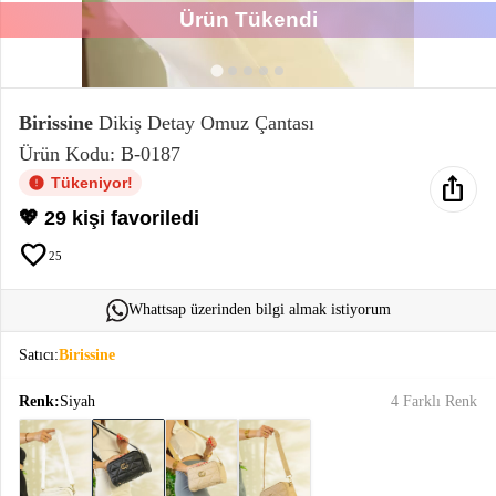
Ürün Tükendi
Elektronik
Bluz &
Tunik
Birissine
Dikiş Detay Omuz Çantası
Ürün Kodu: B-0187
Büstiyer
ios_share
Tükeniyor!
💖 29 kişi favoriledi
favorite
25
Sweatshirt
Whattsap üzerinden bilgi almak istiyorum
Satıcı:
Birissine
Renk:
Siyah
4 Farklı Renk
T-Shirt
Ev
keyboard_arrow_down
Giyim